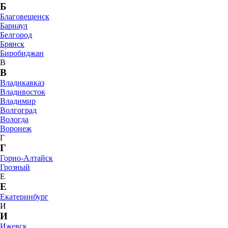
Б
Благовещенск
Барнаул
Белгород
Брянск
Биробиджан
В
В
Владикавказ
Владивосток
Владимир
Волгоград
Вологда
Воронеж
Г
Г
Горно-Алтайск
Грозный
Е
Е
Екатеринбург
И
И
Ижевск