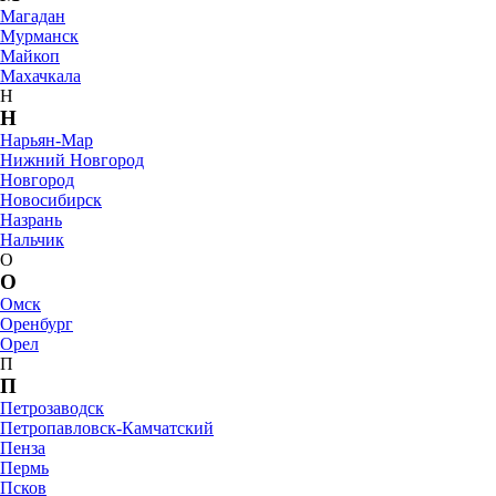
Магадан
Мурманск
Майкоп
Махачкала
Н
Н
Нарьян-Мар
Нижний Новгород
Новгород
Новосибирск
Назрань
Нальчик
О
О
Омск
Оренбург
Орел
П
П
Петрозаводск
Петропавловск-Камчатский
Пенза
Пермь
Псков