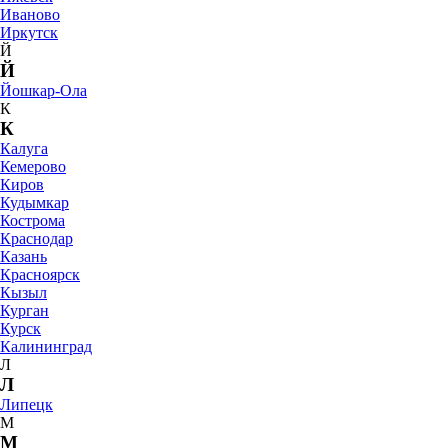
Иваново
Иркутск
Й
Й
Йошкар-Ола
К
К
Калуга
Кемерово
Киров
Кудымкар
Кострома
Краснодар
Казань
Красноярск
Кызыл
Курган
Курск
Калининград
Л
Л
Липецк
М
М