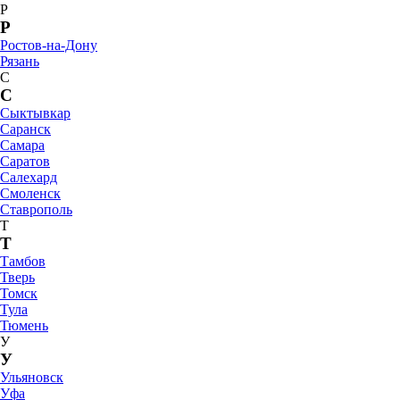
Р
Р
Ростов-на-Дону
Рязань
С
С
Сыктывкар
Саранск
Самара
Саратов
Салехард
Смоленск
Ставрополь
Т
Т
Тамбов
Тверь
Томск
Тула
Тюмень
У
У
Ульяновск
Уфа