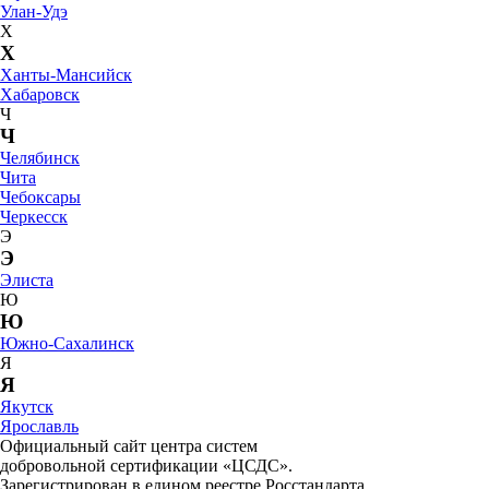
Улан-Удэ
Х
Х
Ханты-Мансийск
Хабаровск
Ч
Ч
Челябинск
Чита
Чебоксары
Черкесск
Э
Э
Элиста
Ю
Ю
Южно-Сахалинск
Я
Я
Якутск
Ярославль
Официальный сайт центра систем
добровольной сертификации «ЦСДС».
Зарегистрирован в едином реестре Росстандарта