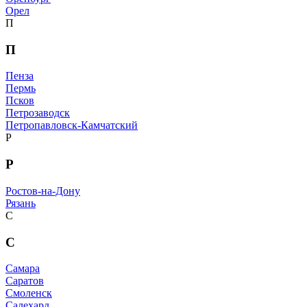
Орел
П
П
Пенза
Пермь
Псков
Петрозаводск
Петропавловск-Камчатский
Р
Р
Ростов-на-Дону
Рязань
С
С
Самара
Саратов
Смоленск
Салехард