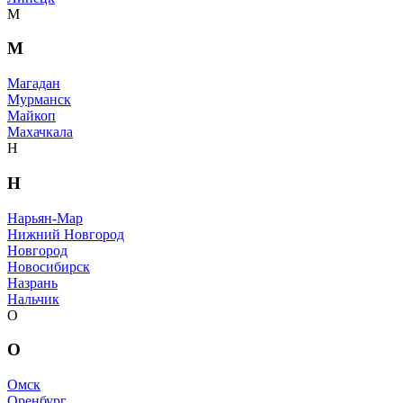
М
М
Магадан
Мурманск
Майкоп
Махачкала
Н
Н
Нарьян-Мар
Нижний Новгород
Новгород
Новосибирск
Назрань
Нальчик
О
О
Омск
Оренбург