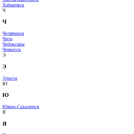
Хабаровск
Ч
Ч
Челябинск
Чита
Чебоксары
Черкесск
Э
Э
Элиста
Ю
Ю
Южно-Сахалинск
Я
Я