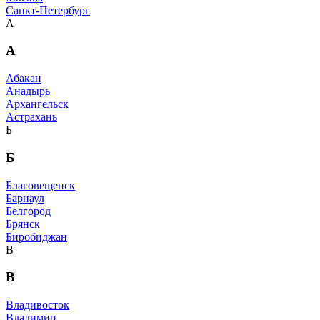
Санкт-Петербург
А
А
Абакан
Анадырь
Архангельск
Астрахань
Б
Б
Благовещенск
Барнаул
Белгород
Брянск
Биробиджан
В
В
Владивосток
Владимир