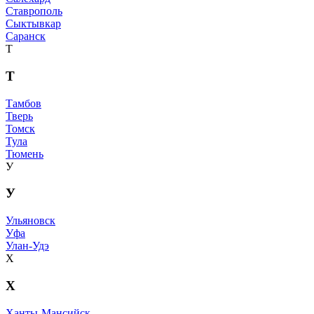
Ставрополь
Сыктывкар
Саранск
Т
Т
Тамбов
Тверь
Томск
Тула
Тюмень
У
У
Ульяновск
Уфа
Улан-Удэ
Х
Х
Ханты-Мансийск