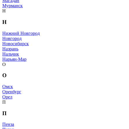
Магадан
Мурманск
Н
Н
Нижний Новгород
Новгород
Новосибирск
Назрань
Нальчик
Нарьян-Мар
О
О
Омск
Оренбург
Орел
П
П
Пенза