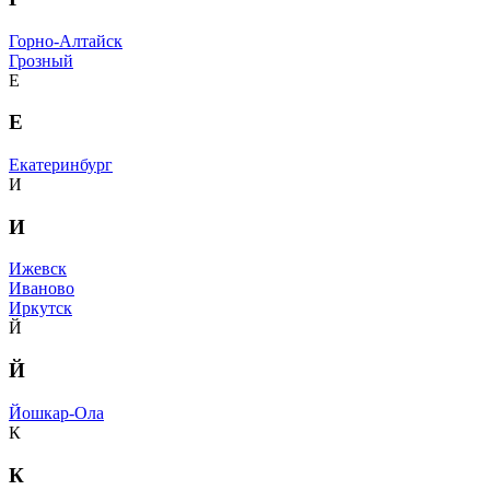
Горно-Алтайск
Грозный
Е
Е
Екатеринбург
И
И
Ижевск
Иваново
Иркутск
Й
Й
Йошкар-Ола
К
К