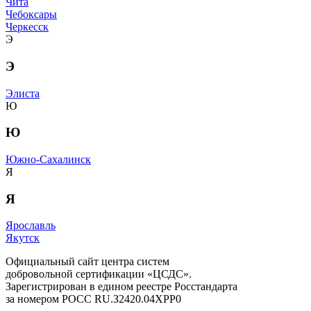
Чита
Чебоксары
Черкесск
Э
Э
Элиста
Ю
Ю
Южно-Сахалинск
Я
Я
Ярославль
Якутск
Официальный сайт центра систем
добровольной сертификации «ЦСДС».
Зарегистрирован в едином реестре Росстандарта
за номером
РОСС RU.З2420.04ХРР0