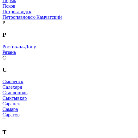
Пермь
Псков
Петрозаводск
Петропавловск-Камчатский
Р
Р
Ростов-на-Дону
Рязань
С
С
Смоленск
Салехард
Ставрополь
Сыктывкар
Саранск
Самара
Саратов
Т
Т