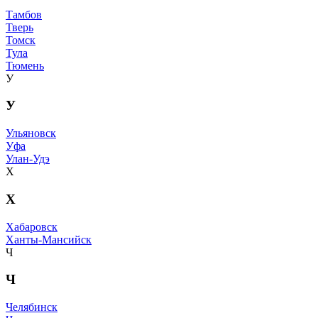
Тамбов
Тверь
Томск
Тула
Тюмень
У
У
Ульяновск
Уфа
Улан-Удэ
Х
Х
Хабаровск
Ханты-Мансийск
Ч
Ч
Челябинск