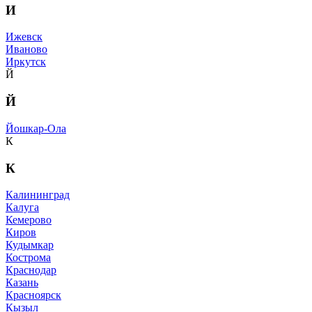
И
Ижевск
Иваново
Иркутск
Й
Й
Йошкар-Ола
К
К
Калининград
Калуга
Кемерово
Киров
Кудымкар
Кострома
Краснодар
Казань
Красноярск
Кызыл