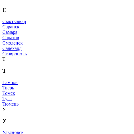
С
Сыктывкар
Саранск
Самара
Саратов
Смоленск
Салехард
Ставрополь
Т
Т
Тамбов
Тверь
Томск
Тула
Тюмень
У
У
Ульяновск