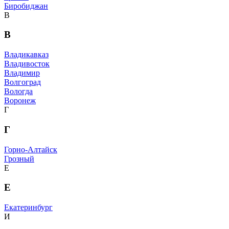
Биробиджан
В
В
Владикавказ
Владивосток
Владимир
Волгоград
Вологда
Воронеж
Г
Г
Горно-Алтайск
Грозный
Е
Е
Екатеринбург
И