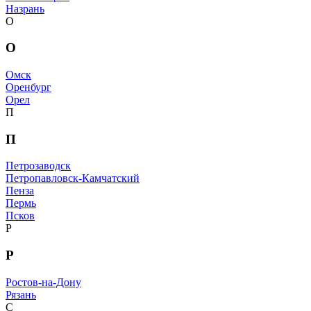
Назрань
О
О
Омск
Оренбург
Орел
П
П
Петрозаводск
Петропавловск-Камчатский
Пенза
Пермь
Псков
Р
Р
Ростов-на-Дону
Рязань
С