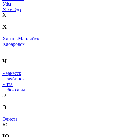
Уфа
Улан-Удэ
Х
Х
Ханты-Мансийск
Хабаровск
Ч
Ч
Черкесск
Челябинск
Чита
Чебоксары
Э
Э
Элиста
Ю
Ю