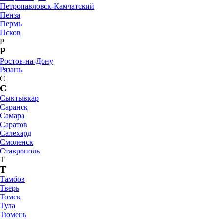
Петропавловск-Камчатский
Пенза
Пермь
Псков
Р
Р
Ростов-на-Дону
Рязань
С
С
Сыктывкар
Саранск
Самара
Саратов
Салехард
Смоленск
Ставрополь
Т
Т
Тамбов
Тверь
Томск
Тула
Тюмень