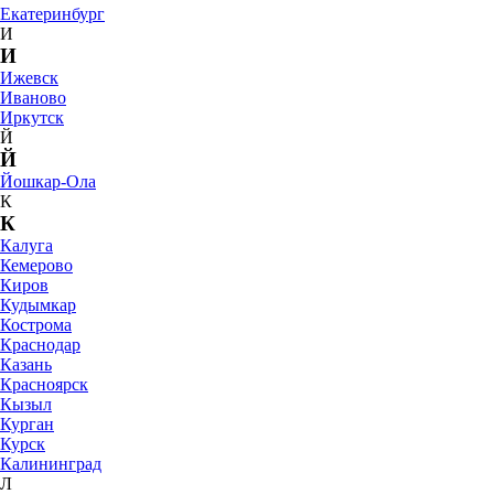
Екатеринбург
И
И
Ижевск
Иваново
Иркутск
Й
Й
Йошкар-Ола
К
К
Калуга
Кемерово
Киров
Кудымкар
Кострома
Краснодар
Казань
Красноярск
Кызыл
Курган
Курск
Калининград
Л