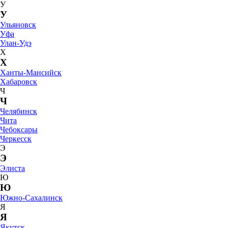
У
У
Ульяновск
Уфа
Улан-Удэ
Х
Х
Ханты-Мансийск
Хабаровск
Ч
Ч
Челябинск
Чита
Чебоксары
Черкесск
Э
Э
Элиста
Ю
Ю
Южно-Сахалинск
Я
Я
Якутск