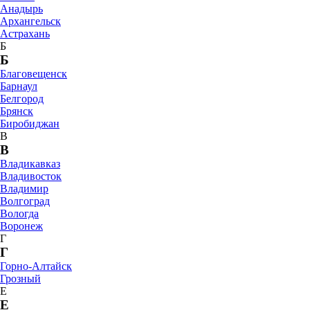
Анадырь
Архангельск
Астрахань
Б
Б
Благовещенск
Барнаул
Белгород
Брянск
Биробиджан
В
В
Владикавказ
Владивосток
Владимир
Волгоград
Вологда
Воронеж
Г
Г
Горно-Алтайск
Грозный
Е
Е