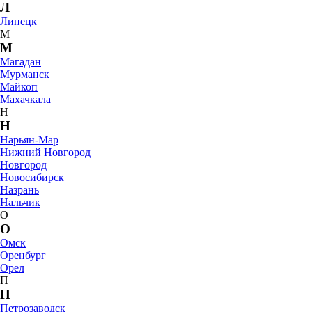
Л
Липецк
М
М
Магадан
Мурманск
Майкоп
Махачкала
Н
Н
Нарьян-Мар
Нижний Новгород
Новгород
Новосибирск
Назрань
Нальчик
О
О
Омск
Оренбург
Орел
П
П
Петрозаводск