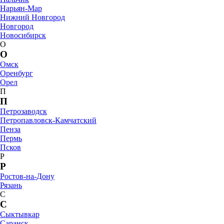
Нарьян-Мар
Нижний Новгород
Новгород
Новосибирск
О
О
Омск
Оренбург
Орел
П
П
Петрозаводск
Петропавловск-Камчатский
Пенза
Пермь
Псков
Р
Р
Ростов-на-Дону
Рязань
С
С
Сыктывкар
Саранск