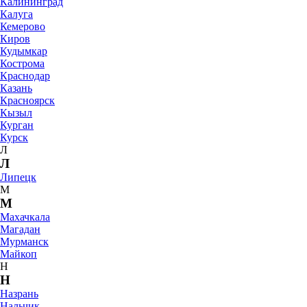
Калининград
Калуга
Кемерово
Киров
Кудымкар
Кострома
Краснодар
Казань
Красноярск
Кызыл
Курган
Курск
Л
Л
Липецк
М
М
Махачкала
Магадан
Мурманск
Майкоп
Н
Н
Назрань
Нальчик