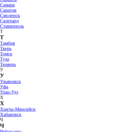
Самара
Саратов
Смоленск
Салехард
Ставрополь
Т
Т
Тамбов
Тверь
Томск
Тула
Тюмень
У
У
Ульяновск
Уфа
Улан-Удэ
Х
Х
Ханты-Мансийск
Хабаровск
Ч
Ч
Чебоксары