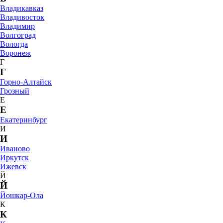
Владикавказ
Владивосток
Владимир
Волгоград
Вологда
Воронеж
Г
Г
Горно-Алтайск
Грозный
Е
Е
Екатеринбург
И
И
Иваново
Иркутск
Ижевск
Й
Й
Йошкар-Ола
К
К