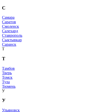
С
Самара
Саратов
Смоленск
Салехард
Ставрополь
Сыктывкар
Саранск
Т
Т
Тамбов
Тверь
Томск
Тула
Тюмень
У
У
Ульяновск