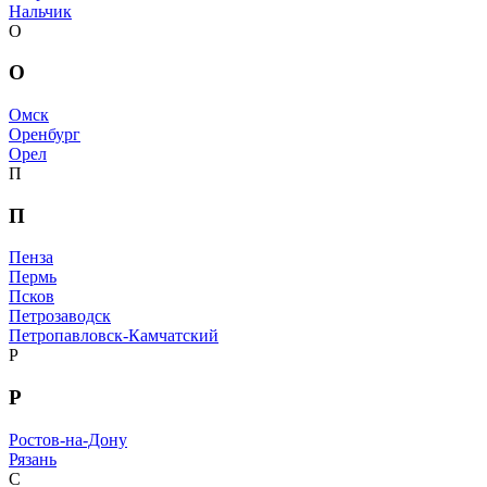
Нальчик
О
О
Омск
Оренбург
Орел
П
П
Пенза
Пермь
Псков
Петрозаводск
Петропавловск-Камчатский
Р
Р
Ростов-на-Дону
Рязань
С