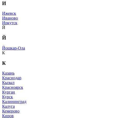
И
Ижевск
Иваново
Иркутск
Й
Й
Йошкар-Ола
К
К
Казань
Краснодар
Кызыл
Красноярск
Курган
Курск
Калининград
Калуга
Кемерово
Киров