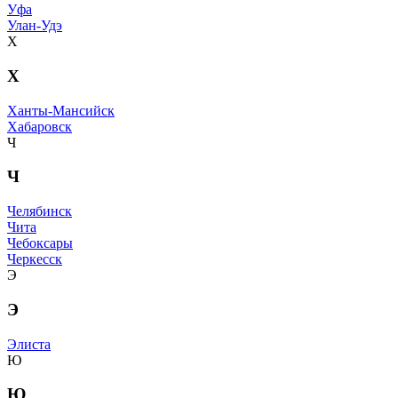
Уфа
Улан-Удэ
Х
Х
Ханты-Мансийск
Хабаровск
Ч
Ч
Челябинск
Чита
Чебоксары
Черкесск
Э
Э
Элиста
Ю
Ю