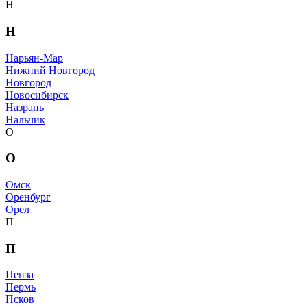
Н
Н
Нарьян-Мар
Нижний Новгород
Новгород
Новосибирск
Назрань
Нальчик
О
О
Омск
Оренбург
Орел
П
П
Пенза
Пермь
Псков