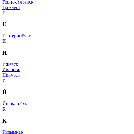
Горно-Алтайск
Грозный
Е
Е
Екатеринбург
И
И
Ижевск
Иваново
Иркутск
Й
Й
Йошкар-Ола
К
К
Кудымкар