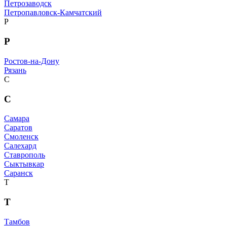
Петрозаводск
Петропавловск-Камчатский
Р
Р
Ростов-на-Дону
Рязань
С
С
Самара
Саратов
Смоленск
Салехард
Ставрополь
Сыктывкар
Саранск
Т
Т
Тамбов