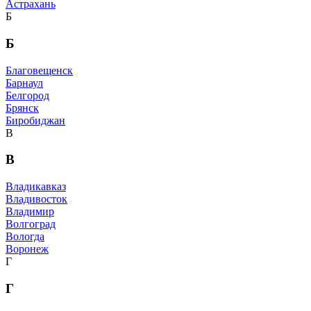
Астрахань
Б
Б
Благовещенск
Барнаул
Белгород
Брянск
Биробиджан
В
В
Владикавказ
Владивосток
Владимир
Волгоград
Вологда
Воронеж
Г
Г