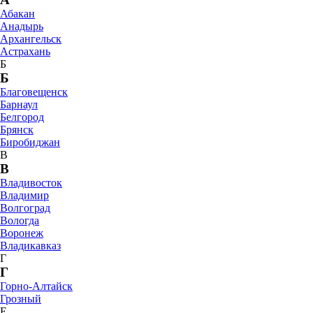
Абакан
Анадырь
Архангельск
Астрахань
Б
Б
Благовещенск
Барнаул
Белгород
Брянск
Биробиджан
В
В
Владивосток
Владимир
Волгоград
Вологда
Воронеж
Владикавказ
Г
Г
Горно-Алтайск
Грозный
Е