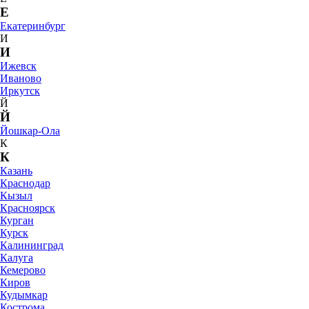
Е
Екатеринбург
И
И
Ижевск
Иваново
Иркутск
Й
Й
Йошкар-Ола
К
К
Казань
Краснодар
Кызыл
Красноярск
Курган
Курск
Калининград
Калуга
Кемерово
Киров
Кудымкар
Кострома