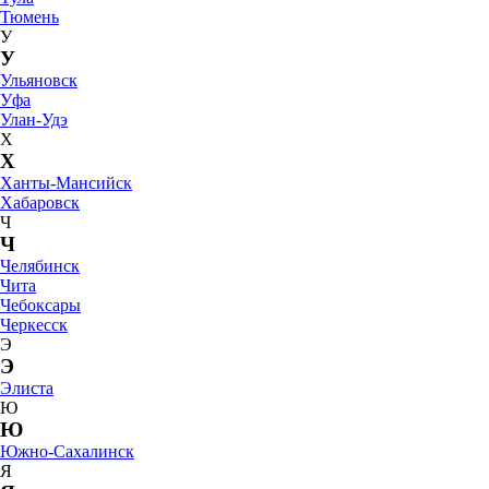
Тюмень
У
У
Ульяновск
Уфа
Улан-Удэ
Х
Х
Ханты-Мансийск
Хабаровск
Ч
Ч
Челябинск
Чита
Чебоксары
Черкесск
Э
Э
Элиста
Ю
Ю
Южно-Сахалинск
Я