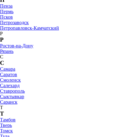
Пенза
Пермь
Псков
Петрозаводск
Петропавловск-Камчатский
Р
Р
Ростов-на-Дону
Рязань
С
С
Самара
Саратов
Смоленск
Салехард
Ставрополь
Сыктывкар
Саранск
Т
Т
Тамбов
Тверь
Томск
Тула