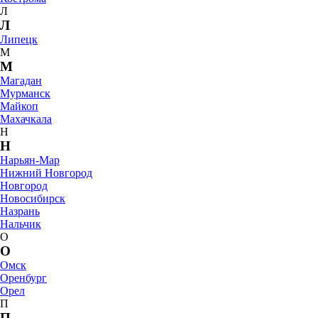
Л
Л
Липецк
М
М
Магадан
Мурманск
Майкоп
Махачкала
Н
Н
Нарьян-Мар
Нижний Новгород
Новгород
Новосибирск
Назрань
Нальчик
О
О
Омск
Оренбург
Орел
П
П