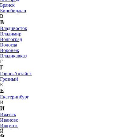
Брянск
Биробиджан
В
В
Владивосток
Владимир
Волгоград
Вологда
Воронеж
Владикавказ
Г
Г
Горно-Алтайск
Грозный
Е
Е
Екатеринбург
И
И
Ижевск
Иваново
Иркутск
Й