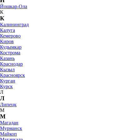
Й
Йошкар-Ола
К
К
Калининград
Калуга
Кемерово
Киров
Кудымкар
Кострома
Казань
Краснодар
Кызыл
Красноярск
Курган
Курск
Л
Л
Липецк
М
М
Магадан
Мурманск
Майкоп
Махачкала