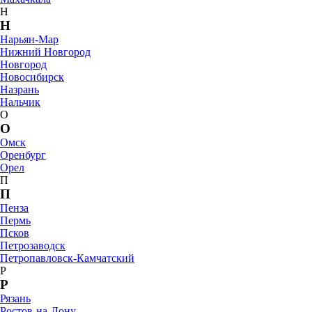
Н
Н
Нарьян-Мар
Нижний Новгород
Новгород
Новосибирск
Назрань
Нальчик
О
О
Омск
Оренбург
Орел
П
П
Пенза
Пермь
Псков
Петрозаводск
Петропавловск-Камчатский
Р
Р
Рязань
Ростов-на-Дону