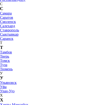
С
С
Самара
Саратов
Смоленск
Салехард
Ставрополь
Сыктывкар
Саранск
Т
Т
Тамбов
Тверь
Томск
Тула
Тюмень
У
У
Ульяновск
Уфа
Улан-Удэ
Х
Х
Ханты-Мансийск