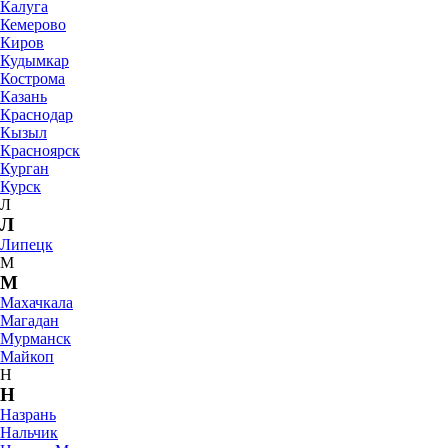
Калуга
Кемерово
Киров
Кудымкар
Кострома
Казань
Краснодар
Кызыл
Красноярск
Курган
Курск
Л
Л
Липецк
М
М
Махачкала
Магадан
Мурманск
Майкоп
Н
Н
Назрань
Нальчик