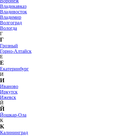
Воронеж
Владикавказ
Владивосток
Владимир
Волгоград
Вологда
Г
Г
Грозный
Горно-Алтайск
Е
Е
Екатеринбург
И
И
Иваново
Иркутск
Ижевск
Й
Й
Йошкар-Ола
К
К
Калининград