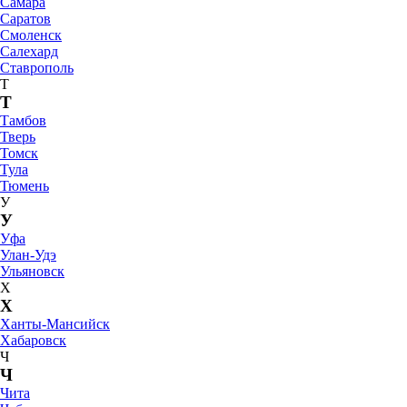
Самара
Саратов
Смоленск
Салехард
Ставрополь
Т
Т
Тамбов
Тверь
Томск
Тула
Тюмень
У
У
Уфа
Улан-Удэ
Ульяновск
Х
Х
Ханты-Мансийск
Хабаровск
Ч
Ч
Чита