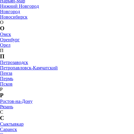
Нарьян-Мар
Нижний Новгород
Новгород
Новосибирск
О
О
Омск
Оренбург
Орел
П
П
Петрозаводск
Петропавловск-Камчатский
Пенза
Пермь
Псков
Р
Р
Ростов-на-Дону
Рязань
С
С
Сыктывкар
Саранск