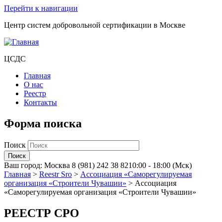
Перейти к навигации
Центр систем добровольной сертификации в Москве
ЦСДС
Главная
О нас
Реестр
Контакты
Форма поиска
Поиск
Ваш город:
Москва
8 (981) 242 38 82
10:00 - 18:00 (Мск)
Главная
>
Reestr Sro
>
Ассоциация «Саморегулируемая
организация «Строители Чувашии»
>
Ассоциация
«Саморегулируемая организация «Строители Чувашии»
РЕЕСТР СРО