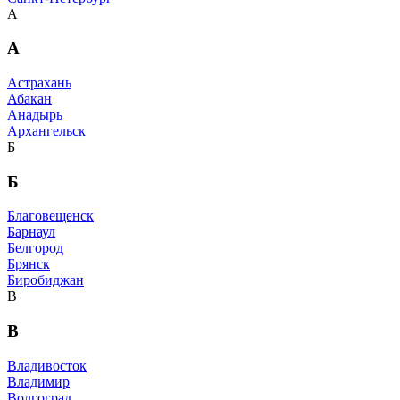
А
А
Астрахань
Абакан
Анадырь
Архангельск
Б
Б
Благовещенск
Барнаул
Белгород
Брянск
Биробиджан
В
В
Владивосток
Владимир
Волгоград