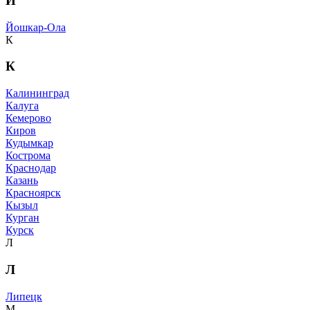
Й
Йошкар-Ола
К
К
Калининград
Калуга
Кемерово
Киров
Кудымкар
Кострома
Краснодар
Казань
Красноярск
Кызыл
Курган
Курск
Л
Л
Липецк
М