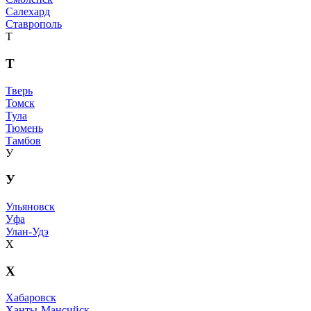
Салехард
Ставрополь
Т
Т
Тверь
Томск
Тула
Тюмень
Тамбов
У
У
Ульяновск
Уфа
Улан-Удэ
Х
Х
Хабаровск
Ханты-Мансийск