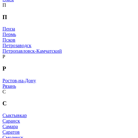
П
П
Пенза
Пермь
Псков
Петрозаводск
Петропавловск-Камчатский
Р
Р
Ростов-на-Дону
Рязань
С
С
Сыктывкар
Саранск
Самара
Саратов
Смоленск