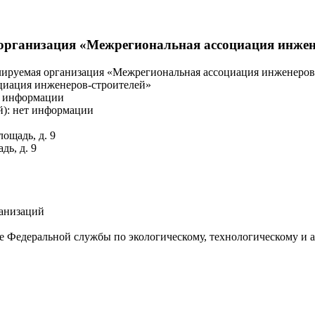
организация «Межрегиональная ассоциация инжен
лируемая организация «Межрегиональная ассоциация инженеров
иация инженеров-строителей»
т информации
й): нет информации
ощадь, д. 9
дь, д. 9
ганизаций
 Федеральной службы по экологическому, технологическому и ат