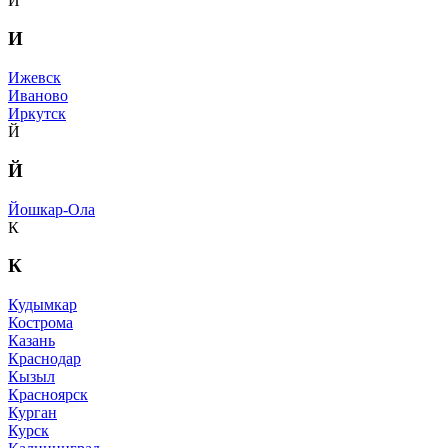
И
И
Ижевск
Иваново
Иркутск
Й
Й
Йошкар-Ола
К
К
Кудымкар
Кострома
Казань
Краснодар
Кызыл
Красноярск
Курган
Курск