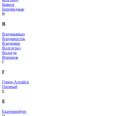
Брянск
Биробиджан
В
В
Владикавказ
Владивосток
Владимир
Волгоград
Вологда
Воронеж
Г
Г
Горно-Алтайск
Грозный
Е
Е
Екатеринбург