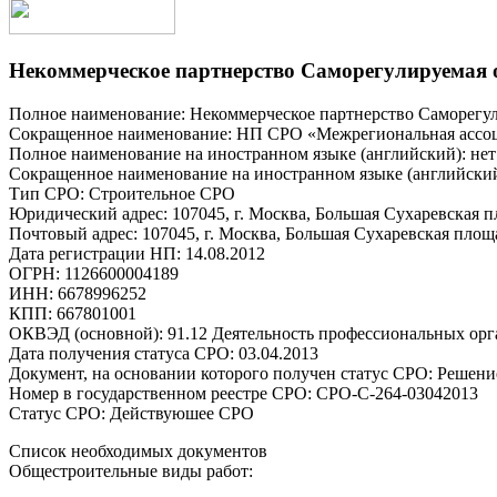
Некоммерческое партнерство Саморегулируемая 
Полное наименование: Некоммерческое партнерство Саморегу
Сокращенное наименование: НП СРО «Межрегиональная ассоц
Полное наименование на иностранном языке (английский): не
Сокращенное наименование на иностранном языке (английски
Тип СРО: Строительное СРО
Юридический адрес: 107045, г. Москва, Большая Сухаревская пл
Почтовый адрес: 107045, г. Москва, Большая Сухаревская площа
Дата регистрации НП: 14.08.2012
ОГРН: 1126600004189
ИНН: 6678996252
КПП: 667801001
ОКВЭД (основной): 91.12 Деятельность профессиональных ор
Дата получения статуса СРО: 03.04.2013
Документ, на основании которого получен статус СРО: Решение
Номер в государственном реестре СРО: СРО-С-264-03042013
Статус СРО: Действуюшее СРО
Список необходимых документов
Общестроительные виды работ: