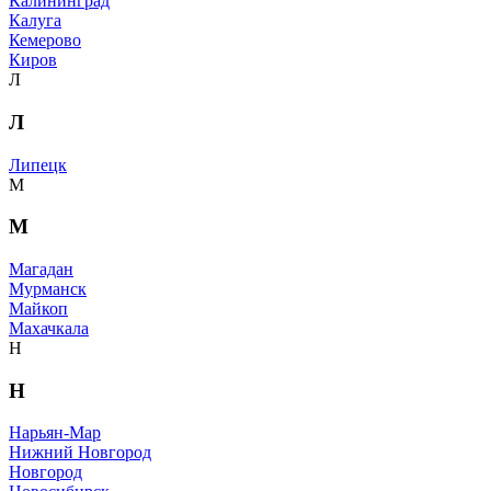
Калининград
Калуга
Кемерово
Киров
Л
Л
Липецк
М
М
Магадан
Мурманск
Майкоп
Махачкала
Н
Н
Нарьян-Мар
Нижний Новгород
Новгород