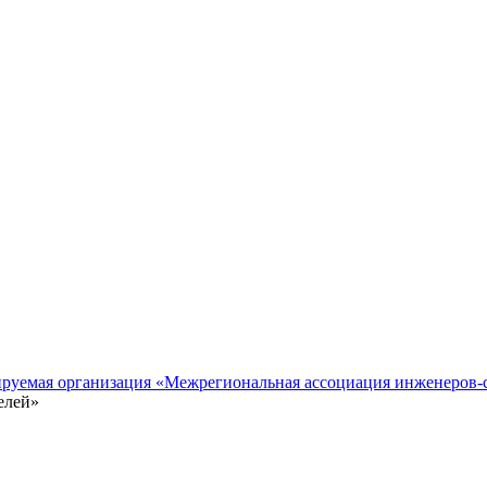
ируемая организация «Межрегиональная ассоциация инженеров-
елей»