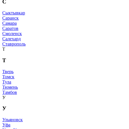
С
Сыктывкар
Саранск
Самара
Саратов
Смоленск
Салехард
Ставрополь
Т
Т
Тверь
Томск
Тула
Тюмень
Тамбов
У
У
Ульяновск
Уфа