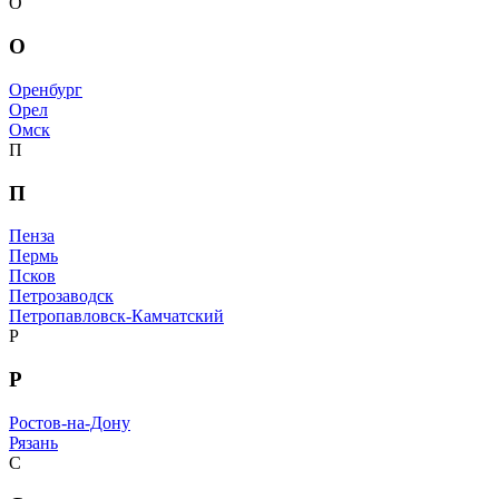
О
О
Оренбург
Орел
Омск
П
П
Пенза
Пермь
Псков
Петрозаводск
Петропавловск-Камчатский
Р
Р
Ростов-на-Дону
Рязань
С