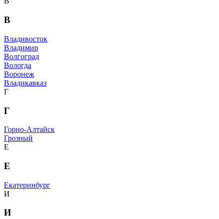
В
В
Владивосток
Владимир
Волгоград
Вологда
Воронеж
Владикавказ
Г
Г
Горно-Алтайск
Грозный
Е
Е
Екатеринбург
И
И