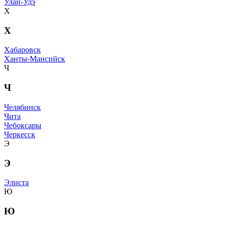
Улан-Удэ
Х
Х
Хабаровск
Ханты-Мансийск
Ч
Ч
Челябинск
Чита
Чебоксары
Черкесск
Э
Э
Элиста
Ю
Ю