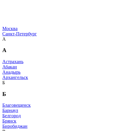
Москва
Санкт-Петербург
А
А
Астрахань
Абакан
Анадырь
Архангельск
Б
Б
Благовещенск
Барнаул
Белгород
Брянск
Биробиджан