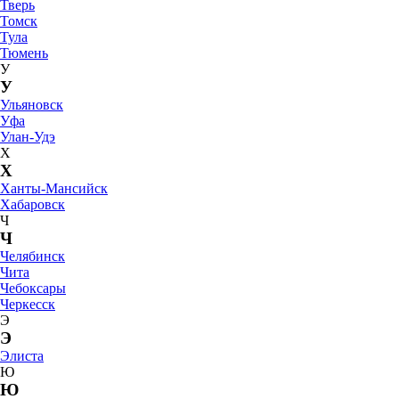
Тверь
Томск
Тула
Тюмень
У
У
Ульяновск
Уфа
Улан-Удэ
Х
Х
Ханты-Мансийск
Хабаровск
Ч
Ч
Челябинск
Чита
Чебоксары
Черкесск
Э
Э
Элиста
Ю
Ю