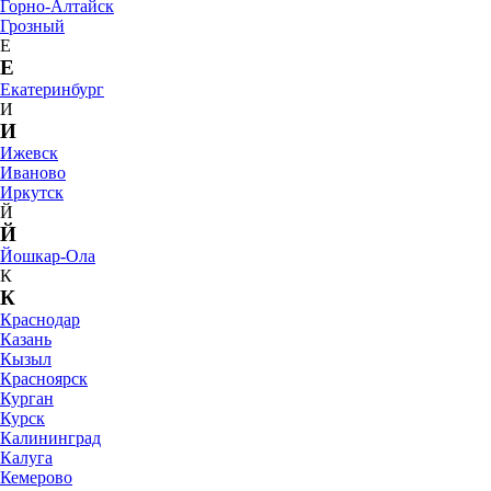
Горно-Алтайск
Грозный
Е
Е
Екатеринбург
И
И
Ижевск
Иваново
Иркутск
Й
Й
Йошкар-Ола
К
К
Краснодар
Казань
Кызыл
Красноярск
Курган
Курск
Калининград
Калуга
Кемерово