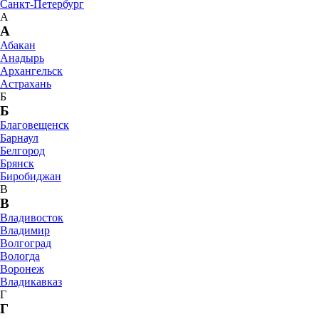
Санкт-Петербург
А
А
Абакан
Анадырь
Архангельск
Астрахань
Б
Б
Благовещенск
Барнаул
Белгород
Брянск
Биробиджан
В
В
Владивосток
Владимир
Волгоград
Вологда
Воронеж
Владикавказ
Г
Г