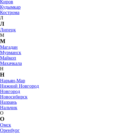
Киров
Кудымкар
Кострома
Л
Л
Липецк
М
М
Магадан
Мурманск
Майкоп
Махачкала
Н
Н
Нарьян-Мар
Нижний Новгород
Новгород
Новосибирск
Назрань
Нальчик
О
О
Омск
Оренбург