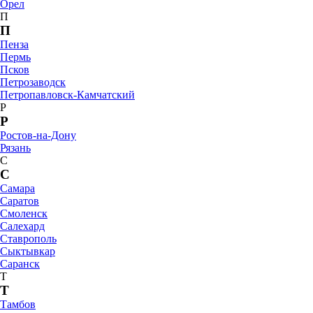
Орел
П
П
Пенза
Пермь
Псков
Петрозаводск
Петропавловск-Камчатский
Р
Р
Ростов-на-Дону
Рязань
С
С
Самара
Саратов
Смоленск
Салехард
Ставрополь
Сыктывкар
Саранск
Т
Т
Тамбов