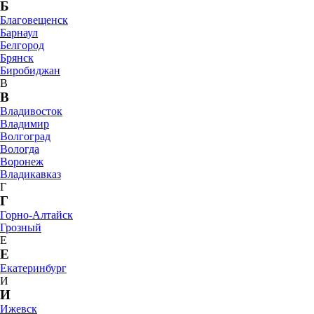
Б
Благовещенск
Барнаул
Белгород
Брянск
Биробиджан
В
В
Владивосток
Владимир
Волгоград
Вологда
Воронеж
Владикавказ
Г
Г
Горно-Алтайск
Грозный
Е
Е
Екатеринбург
И
И
Ижевск