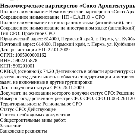
Некоммерческое партнерство «Союз Архитектурн
Полное наименование: Некоммерческое партнерство «Союз Арх
Сокращенное наименование: НП «С.А.П.О.» СРО
Полное наименование на иностранном языке (английский): нет
Сокращенное наименование на иностранном языке (английский)
Тип СРО: Проектное СРО
Юридический адрес: 614000, Пермский край, г. Пермь, ул. Куйбыш
Почтовый адрес: 614000, Пермский край, г. Пермь, ул. Куйбышева
Дата регистрации НП: 22.01.2009
ОГРН: 1095900000162
ИНН: 5902215878
КПП: 590201001
ОКВЭД (основной): 74.20 Деятельность в области архитектуры;
деятельность; деятельность в области стандартизации и метроло
задач, не включенные в другие группировки
Дата получения статуса СРО: 26.11.2009
Документ, на основании которого получен статус СРО: Решение
Номер в государственном реестре СРО: СРО: СРО-П-063-261120
Территориальность: Региональное СРО
Статус СРО: Действующее
Список необходимых документов
Общестроительные виды работ:
Заявление
Банковские реквизиты