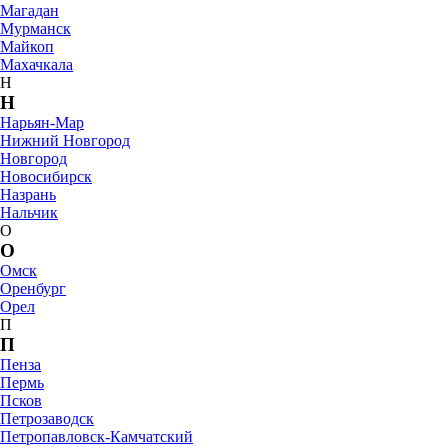
Магадан
Мурманск
Майкоп
Махачкала
Н
Н
Нарьян-Мар
Нижний Новгород
Новгород
Новосибирск
Назрань
Нальчик
О
О
Омск
Оренбург
Орел
П
П
Пенза
Пермь
Псков
Петрозаводск
Петропавловск-Камчатский