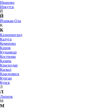
Иваново
Иркутск
Й
Й
Йошкар-Ола
К
К
Калининград
Калуга
Кемерово
Киров
Кудымкар
Кострома
Казань
Краснодар
Кызыл
Красноярск
Курган
Курск
Л
Л
Липецк
М
М