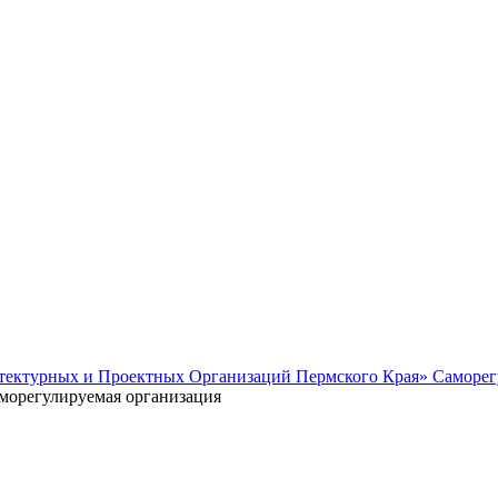
тектурных и Проектных Организаций Пермского Края» Саморег
морегулируемая организация