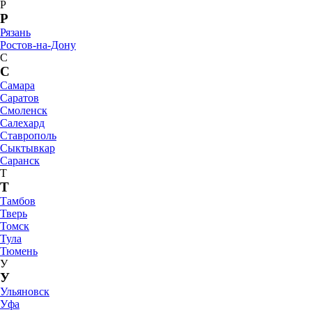
Р
Р
Рязань
Ростов-на-Дону
С
С
Самара
Саратов
Смоленск
Салехард
Ставрополь
Сыктывкар
Саранск
Т
Т
Тамбов
Тверь
Томск
Тула
Тюмень
У
У
Ульяновск
Уфа