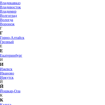
Владикавказ
Владивосток
Владимир
Волгоград
Вологда
Воронеж
Г
Г
Горно-Алтайск
Грозный
Е
Е
Екатеринбург
И
И
Ижевск
Иваново
Иркутск
Й
Й
Йошкар-Ола
К
К
Калуга