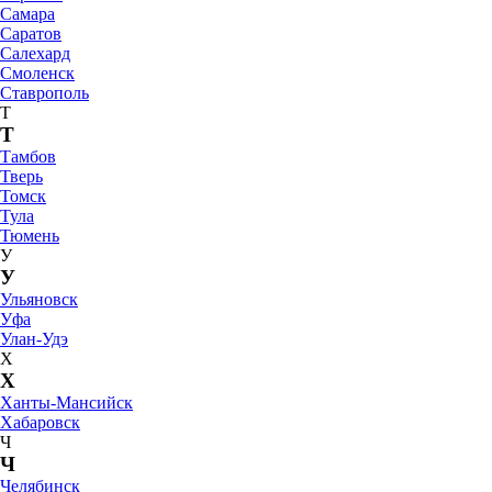
Самара
Саратов
Салехард
Смоленск
Ставрополь
Т
Т
Тамбов
Тверь
Томск
Тула
Тюмень
У
У
Ульяновск
Уфа
Улан-Удэ
Х
Х
Ханты-Мансийск
Хабаровск
Ч
Ч
Челябинск