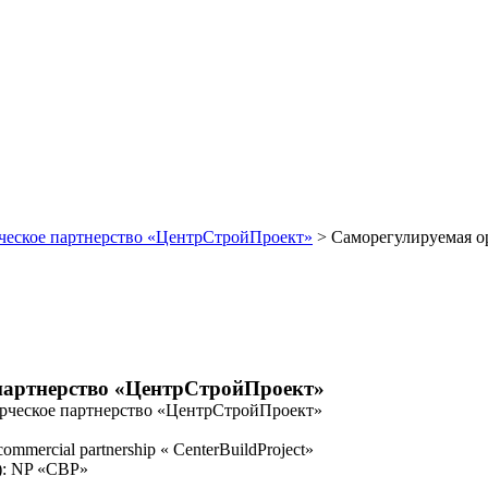
ческое партнерство «ЦентрСтройПроект»
>
Саморегулируемая о
партнерство «ЦентрСтройПроект»
рческое партнерство «ЦентрСтройПроект»
ercial partnership « CenterBuildProject»
): NP «CBP»