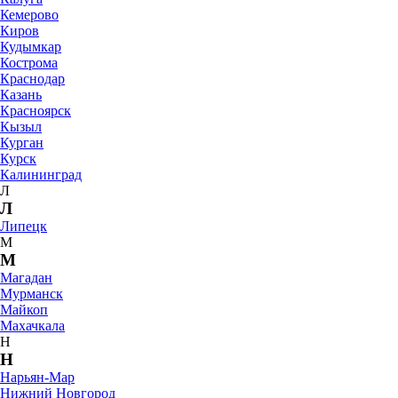
Кемерово
Киров
Кудымкар
Кострома
Краснодар
Казань
Красноярск
Кызыл
Курган
Курск
Калининград
Л
Л
Липецк
М
М
Магадан
Мурманск
Майкоп
Махачкала
Н
Н
Нарьян-Мар
Нижний Новгород