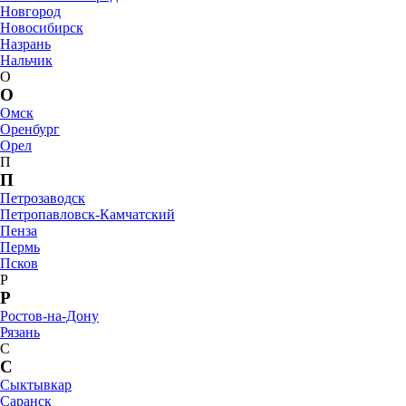
Новгород
Новосибирск
Назрань
Нальчик
О
О
Омск
Оренбург
Орел
П
П
Петрозаводск
Петропавловск-Камчатский
Пенза
Пермь
Псков
Р
Р
Ростов-на-Дону
Рязань
С
С
Сыктывкар
Саранск