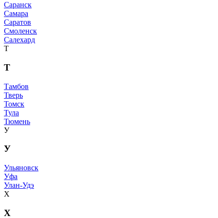
Саранск
Самара
Саратов
Смоленск
Салехард
Т
Т
Тамбов
Тверь
Томск
Тула
Тюмень
У
У
Ульяновск
Уфа
Улан-Удэ
Х
Х