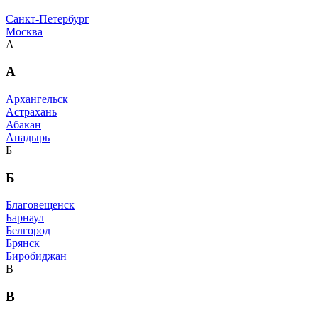
Санкт-Петербург
Москва
А
А
Архангельск
Астрахань
Абакан
Анадырь
Б
Б
Благовещенск
Барнаул
Белгород
Брянск
Биробиджан
В
В