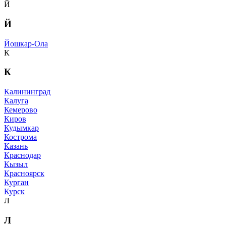
Й
Й
Йошкар-Ола
К
К
Калининград
Калуга
Кемерово
Киров
Кудымкар
Кострома
Казань
Краснодар
Кызыл
Красноярск
Курган
Курск
Л
Л