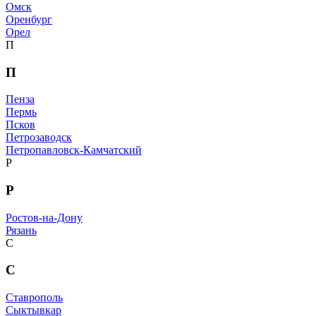
Омск
Оренбург
Орел
П
П
Пенза
Пермь
Псков
Петрозаводск
Петропавловск-Камчатский
Р
Р
Ростов-на-Дону
Рязань
С
С
Ставрополь
Сыктывкар