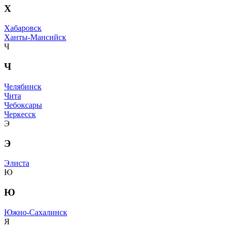
Х
Хабаровск
Ханты-Мансийск
Ч
Ч
Челябинск
Чита
Чебоксары
Черкесск
Э
Э
Элиста
Ю
Ю
Южно-Сахалинск
Я