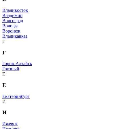
Владивосток
Владимир
Волгоград
Вологда
Воронеж
Владикавказ
Г
Г
Горно-Алтайск
Грозный
Е
Е
Екатеринбург
И
И
Ижевск
Иваново