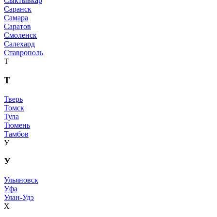
Сыктывкар
Саранск
Самара
Саратов
Смоленск
Салехард
Ставрополь
Т
Т
Тверь
Томск
Тула
Тюмень
Тамбов
У
У
Ульяновск
Уфа
Улан-Удэ
Х