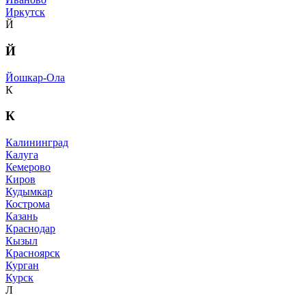
Иркутск
Й
Й
Йошкар-Ола
К
К
Калининград
Калуга
Кемерово
Киров
Кудымкар
Кострома
Казань
Краснодар
Кызыл
Красноярск
Курган
Курск
Л