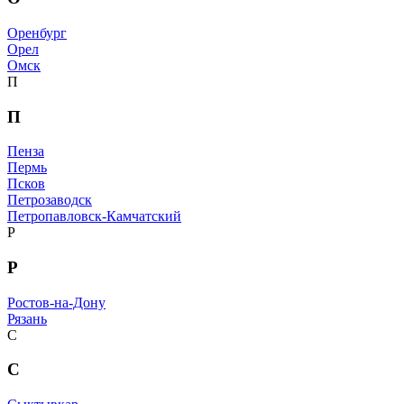
Оренбург
Орел
Омск
П
П
Пенза
Пермь
Псков
Петрозаводск
Петропавловск-Камчатский
Р
Р
Ростов-на-Дону
Рязань
С
С