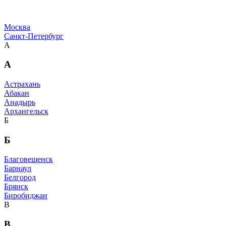
Москва
Санкт-Петербург
А
А
Астрахань
Абакан
Анадырь
Архангельск
Б
Б
Благовещенск
Барнаул
Белгород
Брянск
Биробиджан
В
В