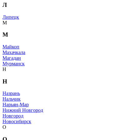
Л
Липецк
М
М
Майкоп
Махачкала
Магадан
Мурманск
Н
Н
Назрань
Нальчик
Нарьян-Мар
Нижний Новгород
Новгород
Новосибирск
О
О