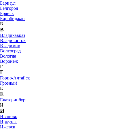
Барнаул
Белгород
Брянск
Биробиджан
В
В
Владикавказ
Владивосток
Владимир
Волгоград
Вологда
Воронеж
Г
Г
Горно-Алтайск
Грозный
Е
Е
Екатеринбург
И
И
Иваново
Иркутск
Ижевск