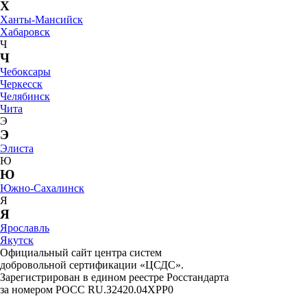
Х
Ханты-Мансийск
Хабаровск
Ч
Ч
Чебоксары
Черкесск
Челябинск
Чита
Э
Э
Элиста
Ю
Ю
Южно-Сахалинск
Я
Я
Ярославль
Якутск
Официальный сайт центра систем
добровольной сертификации «ЦСДС».
Зарегистрирован в едином реестре Росстандарта
за номером
РОСС RU.З2420.04ХРР0