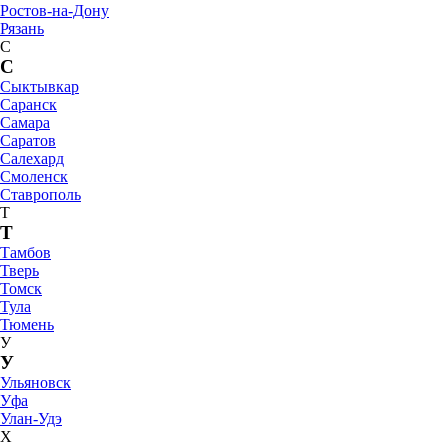
Ростов-на-Дону
Рязань
С
С
Сыктывкар
Саранск
Самара
Саратов
Салехард
Смоленск
Ставрополь
Т
Т
Тамбов
Тверь
Томск
Тула
Тюмень
У
У
Ульяновск
Уфа
Улан-Удэ
Х