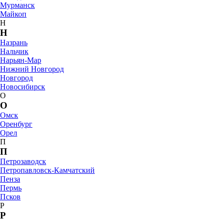
Мурманск
Майкоп
Н
Н
Назрань
Нальчик
Нарьян-Мар
Нижний Новгород
Новгород
Новосибирск
О
О
Омск
Оренбург
Орел
П
П
Петрозаводск
Петропавловск-Камчатский
Пенза
Пермь
Псков
Р
Р