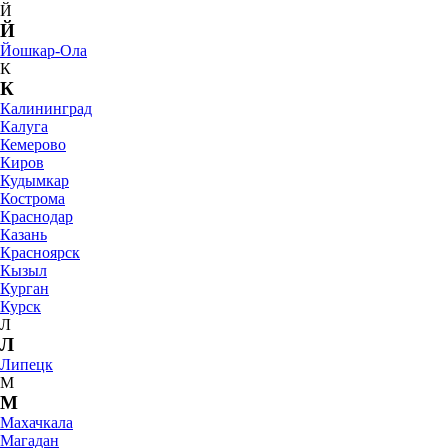
Й
Й
Йошкар-Ола
К
К
Калининград
Калуга
Кемерово
Киров
Кудымкар
Кострома
Краснодар
Казань
Красноярск
Кызыл
Курган
Курск
Л
Л
Липецк
М
М
Махачкала
Магадан