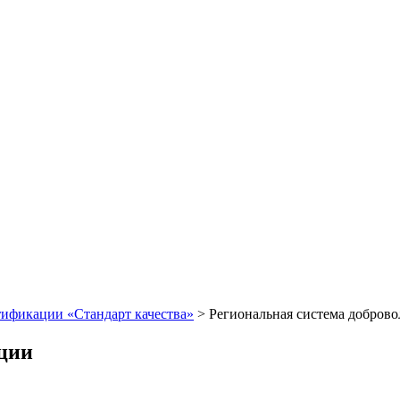
тификации «Стандарт качества»
>
Региональная система доброво
ации