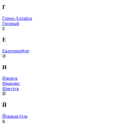
Г
Горно-Алтайск
Грозный
Е
Е
Екатеринбург
И
И
Ижевск
Иваново
Иркутск
Й
Й
Йошкар-Ола
К