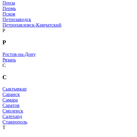
Пенза
Пермь
Псков
Петрозаводск
Петропавловск-Камчатский
Р
Р
Ростов-на-Дону
Рязань
С
С
Сыктывкар
Саранск
Самара
Саратов
Смоленск
Салехард
Ставрополь
Т