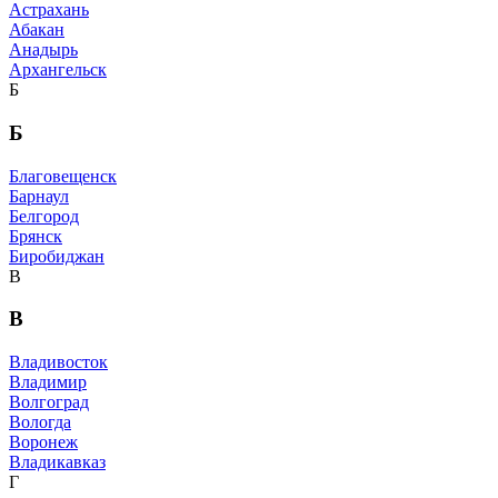
Астрахань
Абакан
Анадырь
Архангельск
Б
Б
Благовещенск
Барнаул
Белгород
Брянск
Биробиджан
В
В
Владивосток
Владимир
Волгоград
Вологда
Воронеж
Владикавказ
Г