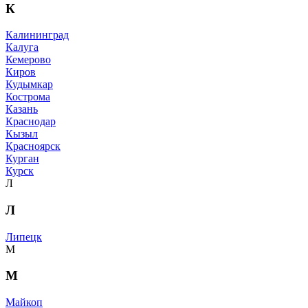
К
Калининград
Калуга
Кемерово
Киров
Кудымкар
Кострома
Казань
Краснодар
Кызыл
Красноярск
Курган
Курск
Л
Л
Липецк
М
М
Майкоп