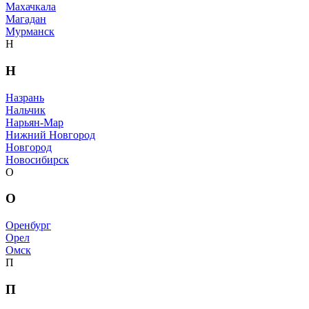
Махачкала
Магадан
Мурманск
Н
Н
Назрань
Нальчик
Нарьян-Мар
Нижний Новгород
Новгород
Новосибирск
О
О
Оренбург
Орел
Омск
П
П