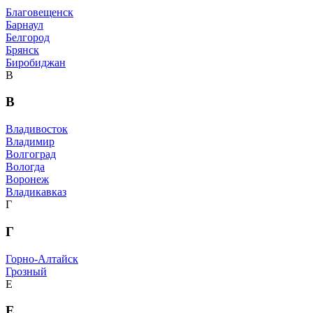
Благовещенск
Барнаул
Белгород
Брянск
Биробиджан
В
В
Владивосток
Владимир
Волгоград
Вологда
Воронеж
Владикавказ
Г
Г
Горно-Алтайск
Грозный
Е
Е