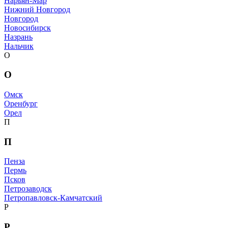
Нарьян-Мар
Нижний Новгород
Новгород
Новосибирск
Назрань
Нальчик
О
О
Омск
Оренбург
Орел
П
П
Пенза
Пермь
Псков
Петрозаводск
Петропавловск-Камчатский
Р
Р