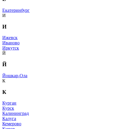
Екатеринбург
И
И
Ижевск
Иваново
Иркутск
Й
Й
Йошкар-Ола
К
К
Курган
Курск
Калининград
Калуга
Кемерово
Киров