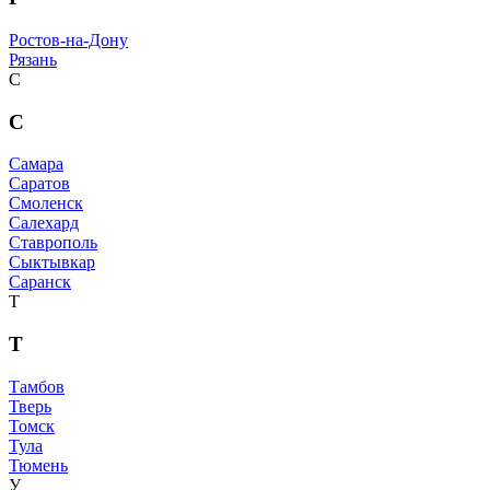
Ростов-на-Дону
Рязань
С
С
Самара
Саратов
Смоленск
Салехард
Ставрополь
Сыктывкар
Саранск
Т
Т
Тамбов
Тверь
Томск
Тула
Тюмень
У