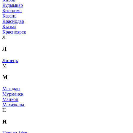
Кудымкар
Кострома
Казань
Краснодар
Кызыл
Красноярск
Л
Л
Липецк
М
М
Магадан
Мурманск
Майкоп
Махачкала
Н
Н