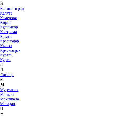
К
Калининград
Калуга
Кемерово
Киров
Кудымкар
Кострома
Казань
Краснодар
Кызыл
Красноярск
Курган
Курск
Л
Л
Липецк
М
М
Мурманск
Майкоп
Махачкала
Магадан
Н
Н