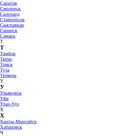
Саратов
Смоленск
Салехард
Ставрополь
Сыктывкар
Саранск
Самара
Т
Т
Тамбов
Тверь
Томск
Тула
Тюмень
У
У
Ульяновск
Уфа
Улан-Удэ
Х
Х
Ханты-Мансийск
Хабаровск
Ч