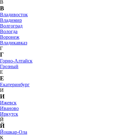
В
В
Владивосток
Владимир
Волгоград
Вологда
Воронеж
Владикавказ
Г
Г
Горно-Алтайск
Грозный
Е
Е
Екатеринбург
И
И
Ижевск
Иваново
Иркутск
Й
Й
Йошкар-Ола
К