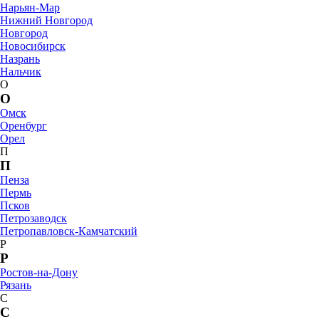
Нарьян-Мар
Нижний Новгород
Новгород
Новосибирск
Назрань
Нальчик
О
О
Омск
Оренбург
Орел
П
П
Пенза
Пермь
Псков
Петрозаводск
Петропавловск-Камчатский
Р
Р
Ростов-на-Дону
Рязань
С
С