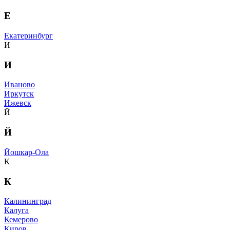
Е
Екатеринбург
И
И
Иваново
Иркутск
Ижевск
Й
Й
Йошкар-Ола
К
К
Калининград
Калуга
Кемерово
Киров