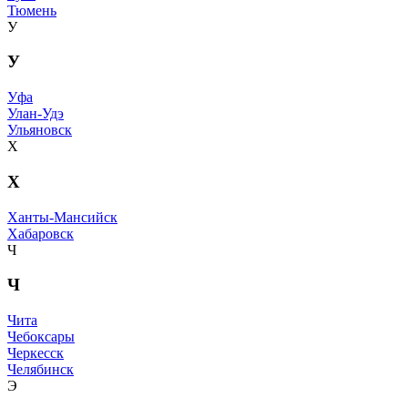
Тюмень
У
У
Уфа
Улан-Удэ
Ульяновск
Х
Х
Ханты-Мансийск
Хабаровск
Ч
Ч
Чита
Чебоксары
Черкесск
Челябинск
Э