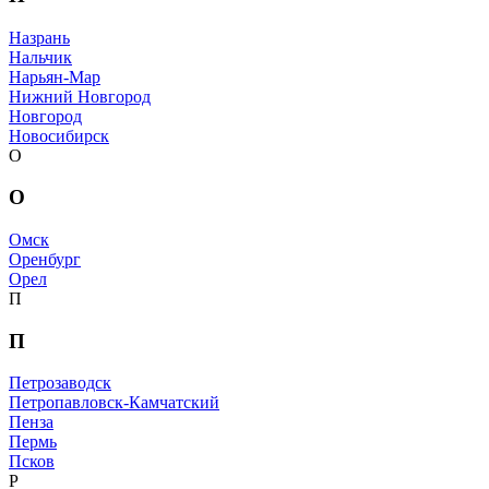
Назрань
Нальчик
Нарьян-Мар
Нижний Новгород
Новгород
Новосибирск
О
О
Омск
Оренбург
Орел
П
П
Петрозаводск
Петропавловск-Камчатский
Пенза
Пермь
Псков
Р