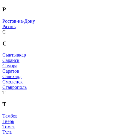
Р
Ростов-на-Дону
Рязань
С
С
Сыктывкар
Саранск
Самара
Саратов
Салехард
Смоленск
Ставрополь
Т
Т
Тамбов
Тверь
Томск
Тула