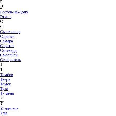
Р
Р
Ростов-на-Дону
Рязань
С
С
Сыктывкар
Саранск
Самара
Саратов
Салехард
Смоленск
Ставрополь
Т
Т
Тамбов
Тверь
Томск
Тула
Тюмень
У
У
Ульяновск
Уфа