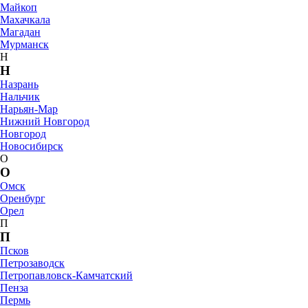
Майкоп
Махачкала
Магадан
Мурманск
Н
Н
Назрань
Нальчик
Нарьян-Мар
Нижний Новгород
Новгород
Новосибирск
О
О
Омск
Оренбург
Орел
П
П
Псков
Петрозаводск
Петропавловск-Камчатский
Пенза
Пермь