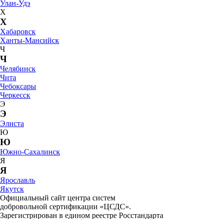
Улан-Удэ
Х
Х
Хабаровск
Ханты-Мансийск
Ч
Ч
Челябинск
Чита
Чебоксары
Черкесск
Э
Э
Элиста
Ю
Ю
Южно-Сахалинск
Я
Я
Ярославль
Якутск
Официальный сайт центра систем
добровольной сертификации «ЦСДС».
Зарегистрирован в едином реестре Росстандарта