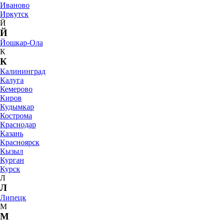
Иваново
Иркутск
Й
Й
Йошкар-Ола
К
К
Калининград
Калуга
Кемерово
Киров
Кудымкар
Кострома
Краснодар
Казань
Красноярск
Кызыл
Курган
Курск
Л
Л
Липецк
М
М