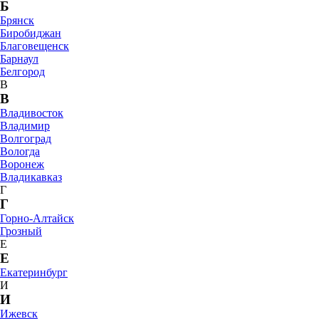
Б
Брянск
Биробиджан
Благовещенск
Барнаул
Белгород
В
В
Владивосток
Владимир
Волгоград
Вологда
Воронеж
Владикавказ
Г
Г
Горно-Алтайск
Грозный
Е
Е
Екатеринбург
И
И
Ижевск