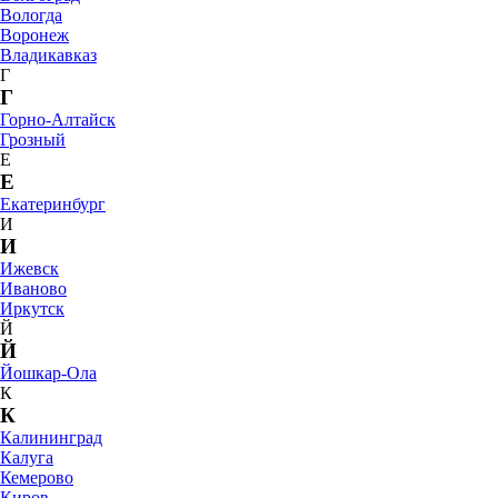
Вологда
Воронеж
Владикавказ
Г
Г
Горно-Алтайск
Грозный
Е
Е
Екатеринбург
И
И
Ижевск
Иваново
Иркутск
Й
Й
Йошкар-Ола
К
К
Калининград
Калуга
Кемерово
Киров