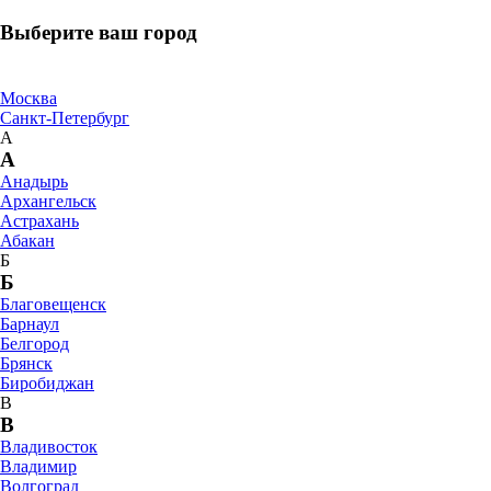
Выберите ваш город
Москва
Санкт-Петербург
А
А
Анадырь
Архангельск
Астрахань
Абакан
Б
Б
Благовещенск
Барнаул
Белгород
Брянск
Биробиджан
В
В
Владивосток
Владимир
Волгоград