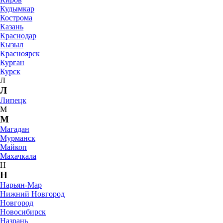
Кудымкар
Кострома
Казань
Краснодар
Кызыл
Красноярск
Курган
Курск
Л
Л
Липецк
М
М
Магадан
Мурманск
Майкоп
Махачкала
Н
Н
Нарьян-Мар
Нижний Новгород
Новгород
Новосибирск
Назрань