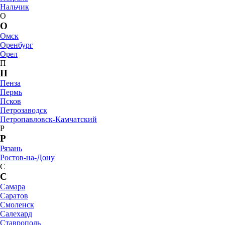
Нальчик
О
О
Омск
Оренбург
Орел
П
П
Пенза
Пермь
Псков
Петрозаводск
Петропавловск-Камчатский
Р
Р
Рязань
Ростов-на-Дону
С
С
Самара
Саратов
Смоленск
Салехард
Ставрополь