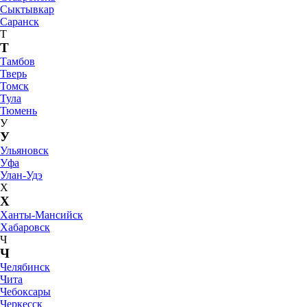
Сыктывкар
Саранск
Т
Т
Тамбов
Тверь
Томск
Тула
Тюмень
У
У
Ульяновск
Уфа
Улан-Удэ
Х
Х
Ханты-Мансийск
Хабаровск
Ч
Ч
Челябинск
Чита
Чебоксары
Черкесск