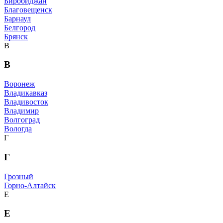
Биробиджан
Благовещенск
Барнаул
Белгород
Брянск
В
В
Воронеж
Владикавказ
Владивосток
Владимир
Волгоград
Вологда
Г
Г
Грозный
Горно-Алтайск
Е
Е