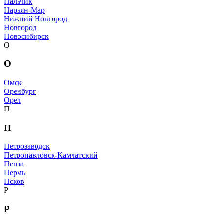
Нальчик
Нарьян-Мар
Нижний Новгород
Новгород
Новосибирск
О
О
Омск
Оренбург
Орел
П
П
Петрозаводск
Петропавловск-Камчатский
Пенза
Пермь
Псков
Р
Р