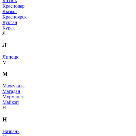
Казань
Краснодар
Кызыл
Красноярск
Курган
Курск
Л
Л
Липецк
М
М
Махачкала
Магадан
Мурманск
Майкоп
Н
Н
Назрань