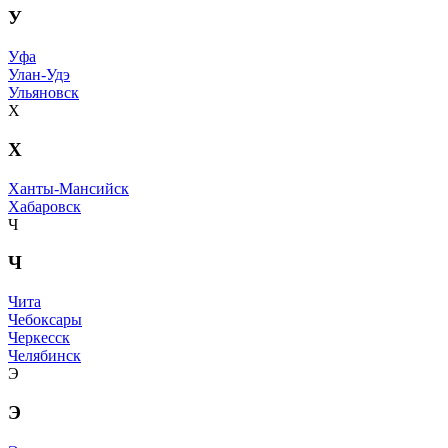
У
Уфа
Улан-Удэ
Ульяновск
Х
Х
Ханты-Мансийск
Хабаровск
Ч
Ч
Чита
Чебоксары
Черкесск
Челябинск
Э
Э