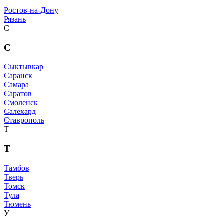
Ростов-на-Дону
Рязань
С
С
Сыктывкар
Саранск
Самара
Саратов
Смоленск
Салехард
Ставрополь
Т
Т
Тамбов
Тверь
Томск
Тула
Тюмень
У