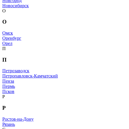
Новгород
Новосибирск
О
О
Омск
Оренбург
Орел
П
П
Петрозаводск
Петропавловск-Камчатский
Пенза
Пермь
Псков
Р
Р
Ростов-на-Дону
Рязань