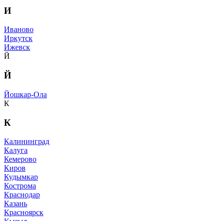
И
Иваново
Иркутск
Ижевск
Й
Й
Йошкар-Ола
К
К
Калининград
Калуга
Кемерово
Киров
Кудымкар
Кострома
Краснодар
Казань
Красноярск