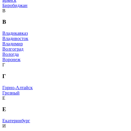
Брянск
Биробиджан
В
В
Владикавказ
Владивосток
Владимир
Волгоград
Вологда
Воронеж
Г
Г
Горно-Алтайск
Грозный
Е
Е
Екатеринбург
И