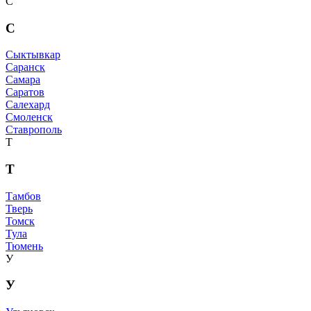
С
С
Сыктывкар
Саранск
Самара
Саратов
Салехард
Смоленск
Ставрополь
Т
Т
Тамбов
Тверь
Томск
Тула
Тюмень
У
У