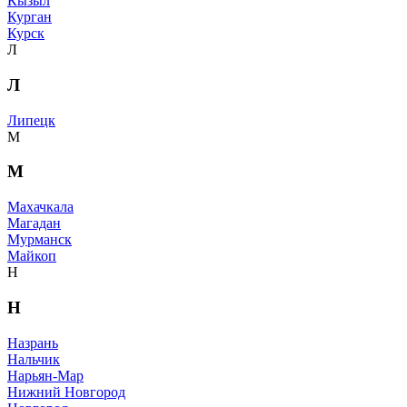
Кызыл
Курган
Курск
Л
Л
Липецк
М
М
Махачкала
Магадан
Мурманск
Майкоп
Н
Н
Назрань
Нальчик
Нарьян-Мар
Нижний Новгород