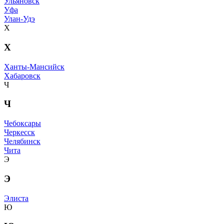
Ульяновск
Уфа
Улан-Удэ
Х
Х
Ханты-Мансийск
Хабаровск
Ч
Ч
Чебоксары
Черкесск
Челябинск
Чита
Э
Э
Элиста
Ю