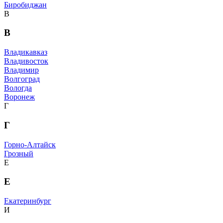
Биробиджан
В
В
Владикавказ
Владивосток
Владимир
Волгоград
Вологда
Воронеж
Г
Г
Горно-Алтайск
Грозный
Е
Е
Екатеринбург
И