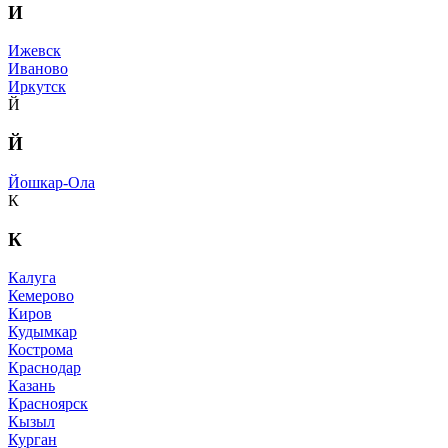
И
Ижевск
Иваново
Иркутск
Й
Й
Йошкар-Ола
К
К
Калуга
Кемерово
Киров
Кудымкар
Кострома
Краснодар
Казань
Красноярск
Кызыл
Курган