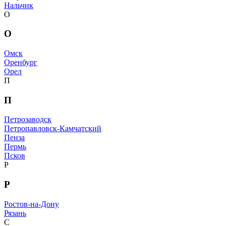
Нальчик
О
О
Омск
Оренбург
Орел
П
П
Петрозаводск
Петропавловск-Камчатский
Пенза
Пермь
Псков
Р
Р
Ростов-на-Дону
Рязань
С