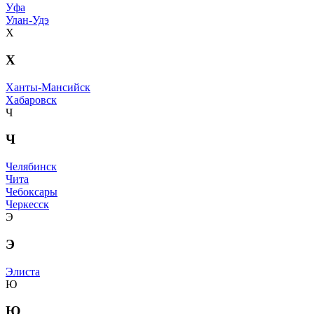
Уфа
Улан-Удэ
Х
Х
Ханты-Мансийск
Хабаровск
Ч
Ч
Челябинск
Чита
Чебоксары
Черкесск
Э
Э
Элиста
Ю
Ю