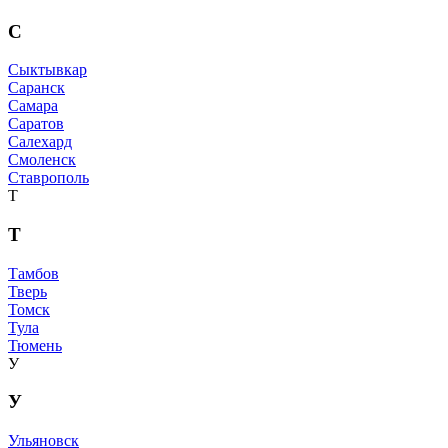
С
Сыктывкар
Саранск
Самара
Саратов
Салехард
Смоленск
Ставрополь
Т
Т
Тамбов
Тверь
Томск
Тула
Тюмень
У
У
Ульяновск