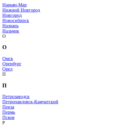
Нарьян-Мар
Нижний Новгород
Новгород
Новосибирск
Назрань
Нальчик
О
О
Омск
Оренбург
Орел
П
П
Петрозаводск
Петропавловск-Камчатский
Пенза
Пермь
Псков
Р