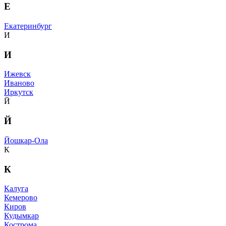
Е
Екатеринбург
И
И
Ижевск
Иваново
Иркутск
Й
Й
Йошкар-Ола
К
К
Калуга
Кемерово
Киров
Кудымкар
Кострома