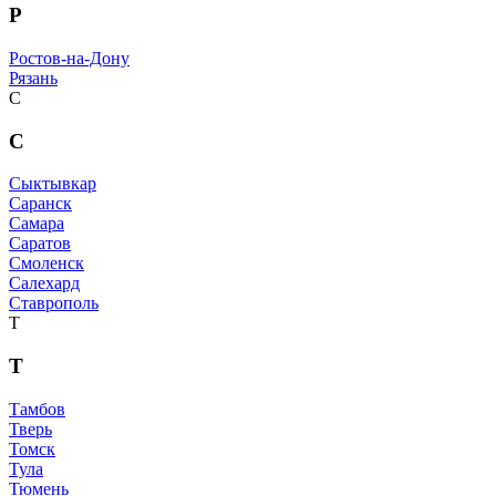
Р
Ростов-на-Дону
Рязань
С
С
Сыктывкар
Саранск
Самара
Саратов
Смоленск
Салехард
Ставрополь
Т
Т
Тамбов
Тверь
Томск
Тула
Тюмень