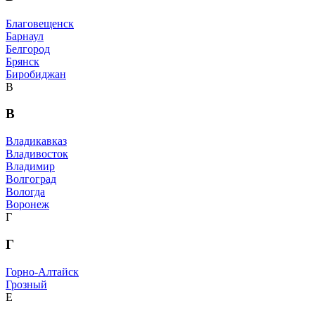
Благовещенск
Барнаул
Белгород
Брянск
Биробиджан
В
В
Владикавказ
Владивосток
Владимир
Волгоград
Вологда
Воронеж
Г
Г
Горно-Алтайск
Грозный
Е