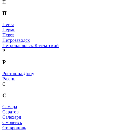
П
П
Пенза
Пермь
Псков
Петрозаводск
Петропавловск-Камчатский
Р
Р
Ростов-на-Дону
Рязань
С
С
Самара
Саратов
Салехард
Смоленск
Ставрополь