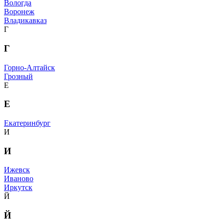
Вологда
Воронеж
Владикавказ
Г
Г
Горно-Алтайск
Грозный
Е
Е
Екатеринбург
И
И
Ижевск
Иваново
Иркутск
Й
Й