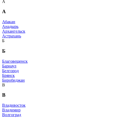
А
А
Абакан
Анадырь
Архангельск
Астрахань
Б
Б
Благовещенск
Барнаул
Белгород
Брянск
Биробиджан
В
В
Владивосток
Владимир
Волгоград