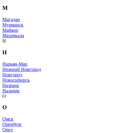
М
Магадан
Мурманск
Майкоп
Махачкала
Н
Н
Нарьян-Мар
Нижний Новгород
Новгород
Новосибирск
Назрань
Нальчик
О
О
Омск
Оренбург
Орел