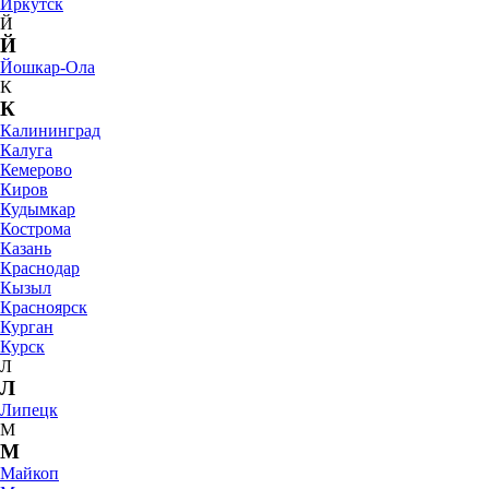
Иркутск
Й
Й
Йошкар-Ола
К
К
Калининград
Калуга
Кемерово
Киров
Кудымкар
Кострома
Казань
Краснодар
Кызыл
Красноярск
Курган
Курск
Л
Л
Липецк
М
М
Майкоп