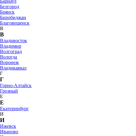
Барнаул
Белгород
Брянск
Биробиджан
Благовещенск
В
В
Владивосток
Владимир
Волгоград
Вологда
Воронеж
Владикавказ
Г
Г
Горно-Алтайск
Грозный
Е
Е
Екатеринбург
И
И
Ижевск
Иваново