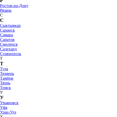
Р
Ростов-на-Дону
Рязань
С
С
Сыктывкар
Саранск
Самара
Саратов
Смоленск
Салехард
Ставрополь
Т
Т
Тула
Тюмень
Тамбов
Тверь
Томск
У
У
Ульяновск
Уфа
Улан-Удэ
Х