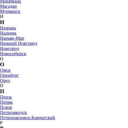
Махачкала
Магадан
Мурманск
Н
Н
Назрань
Нальчик
Нарьян-Мар
Нижний Новгород
Новгород
Новосибирск
О
О
Омск
Оренбург
Орел
П
П
Пенза
Пермь
Псков
Петрозаводск
Петропавловск-Камчатский
Р