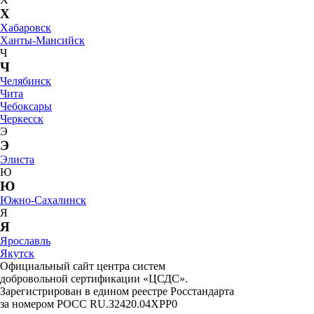
Х
Хабаровск
Ханты-Мансийск
Ч
Ч
Челябинск
Чита
Чебоксары
Черкесск
Э
Э
Элиста
Ю
Ю
Южно-Сахалинск
Я
Я
Ярославль
Якутск
Официальный сайт центра систем
добровольной сертификации «ЦСДС».
Зарегистрирован в едином реестре Росстандарта
за номером
РОСС RU.З2420.04ХРР0