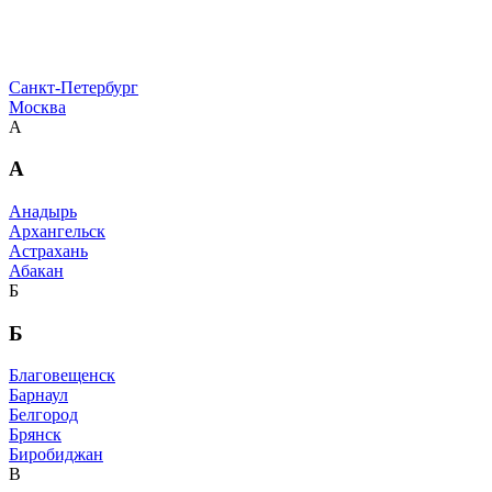
Санкт-Петербург
Москва
А
А
Анадырь
Архангельск
Астрахань
Абакан
Б
Б
Благовещенск
Барнаул
Белгород
Брянск
Биробиджан
В