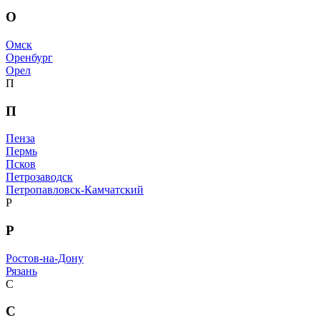
О
Омск
Оренбург
Орел
П
П
Пенза
Пермь
Псков
Петрозаводск
Петропавловск-Камчатский
Р
Р
Ростов-на-Дону
Рязань
С
С