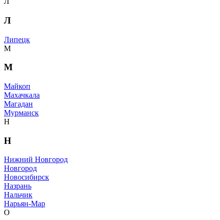
Л
Л
Липецк
М
М
Майкоп
Махачкала
Магадан
Мурманск
Н
Н
Нижний Новгород
Новгород
Новосибирск
Назрань
Нальчик
Нарьян-Мар
О