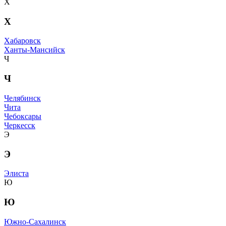
Х
Х
Хабаровск
Ханты-Мансийск
Ч
Ч
Челябинск
Чита
Чебоксары
Черкесск
Э
Э
Элиста
Ю
Ю
Южно-Сахалинск