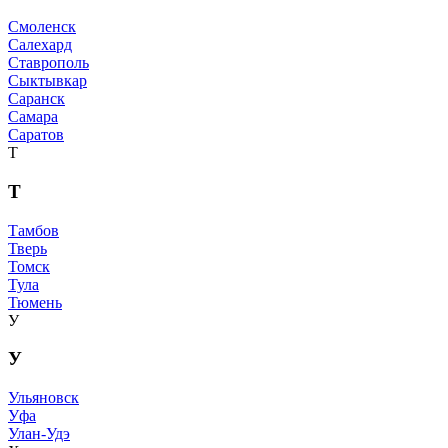
Смоленск
Салехард
Ставрополь
Сыктывкар
Саранск
Самара
Саратов
Т
Т
Тамбов
Тверь
Томск
Тула
Тюмень
У
У
Ульяновск
Уфа
Улан-Удэ