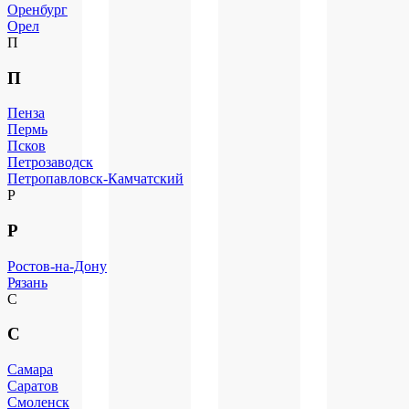
Оренбург
Орел
П
П
Пенза
Пермь
Псков
Петрозаводск
Петропавловск-Камчатский
Р
Р
Ростов-на-Дону
Рязань
С
С
Самара
Саратов
Смоленск