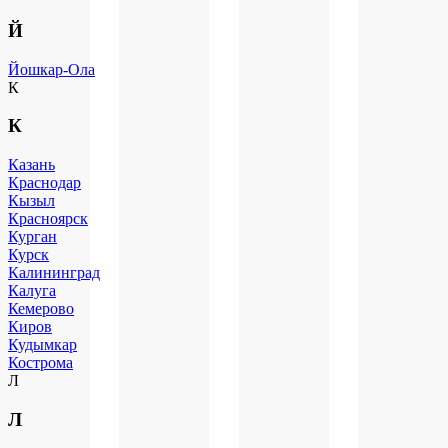
Й
Йошкар-Ола
К
К
Казань
Краснодар
Кызыл
Красноярск
Курган
Курск
Калининград
Калуга
Кемерово
Киров
Кудымкар
Кострома
Л
Л