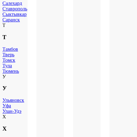
Салехард
Ставрополь
Сыктывкар
Саранск
Т
Т
Тамбов
Тверь
Томск
Тула
Тюмень
У
У
Ульяновск
Уфа
Улан-Удэ
Х
Х