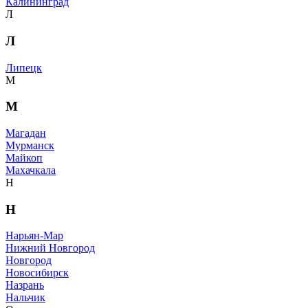
Калининград
Л
Л
Липецк
М
М
Магадан
Мурманск
Майкоп
Махачкала
Н
Н
Нарьян-Мар
Нижний Новгород
Новгород
Новосибирск
Назрань
Нальчик