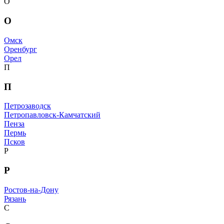
О
О
Омск
Оренбург
Орел
П
П
Петрозаводск
Петропавловск-Камчатский
Пенза
Пермь
Псков
Р
Р
Ростов-на-Дону
Рязань
С