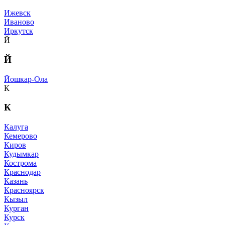
Ижевск
Иваново
Иркутск
Й
Й
Йошкар-Ола
К
К
Калуга
Кемерово
Киров
Кудымкар
Кострома
Краснодар
Казань
Красноярск
Кызыл
Курган
Курск