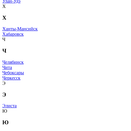
Улан-Удэ
Х
Х
Ханты-Мансийск
Хабаровск
Ч
Ч
Челябинск
Чита
Чебоксары
Черкесск
Э
Э
Элиста
Ю
Ю