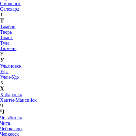
Смоленск
Салехард
Т
Т
Тамбов
Тверь
Томск
Тула
Тюмень
У
У
Ульяновск
Уфа
Улан-Удэ
Х
Х
Хабаровск
Ханты-Мансийск
Ч
Ч
Челябинск
Чита
Чебоксары
Черкесск