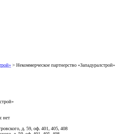
трой»
>
Некоммерческое партнерство «Западуралстрой»
строй»
: нет
овского, д. 59, оф. 401, 405, 408
ого, д. 59, оф. 401, 405, 408