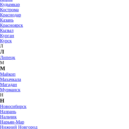
Кудымкар
Кострома
Краснодар
Казань
Красноярск
Кызыл
Курган
Курск
Л
Л
Липецк
М
М
Майкоп
Махачкала
Магадан
Мурманск
Н
Н
Новосибирск
Назрань
Нальчик
Нарьян-Мар
Нижний Новгород