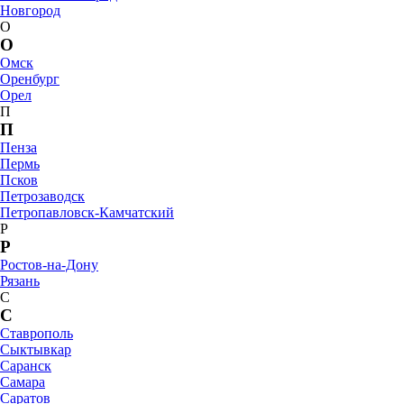
Новгород
О
О
Омск
Оренбург
Орел
П
П
Пенза
Пермь
Псков
Петрозаводск
Петропавловск-Камчатский
Р
Р
Ростов-на-Дону
Рязань
С
С
Ставрополь
Сыктывкар
Саранск
Самара
Саратов