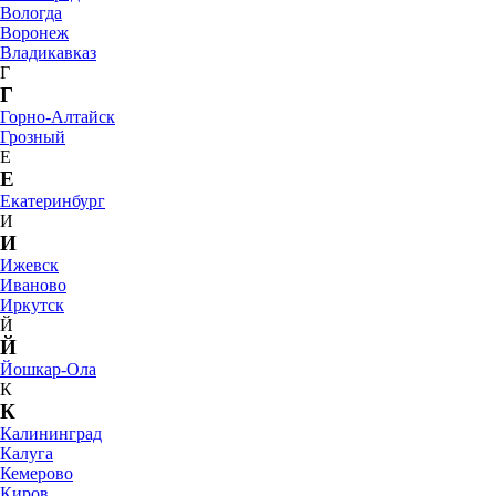
Вологда
Воронеж
Владикавказ
Г
Г
Горно-Алтайск
Грозный
Е
Е
Екатеринбург
И
И
Ижевск
Иваново
Иркутск
Й
Й
Йошкар-Ола
К
К
Калининград
Калуга
Кемерово
Киров