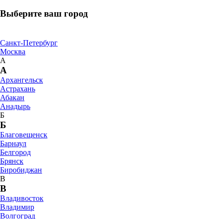
Выберите ваш город
Санкт-Петербург
Москва
А
А
Архангельск
Астрахань
Абакан
Анадырь
Б
Б
Благовещенск
Барнаул
Белгород
Брянск
Биробиджан
В
В
Владивосток
Владимир
Волгоград