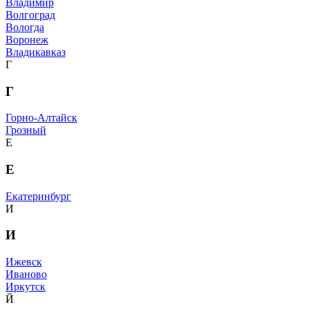
Владимир
Волгоград
Вологда
Воронеж
Владикавказ
Г
Г
Горно-Алтайск
Грозный
Е
Е
Екатеринбург
И
И
Ижевск
Иваново
Иркутск
Й