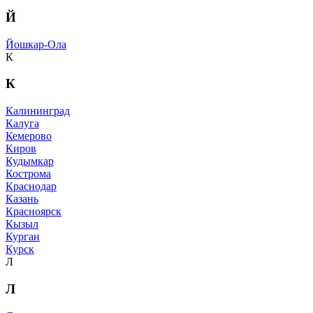
Й
Йошкар-Ола
К
К
Калининград
Калуга
Кемерово
Киров
Кудымкар
Кострома
Краснодар
Казань
Красноярск
Кызыл
Курган
Курск
Л
Л