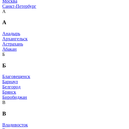
Москва
Санкт-Петербург
А
А
Анадырь
Архангельск
Астрахань
Абакан
Б
Б
Благовещенск
Барнаул
Белгород
Брянск
Биробиджан
В
В
Владивосток