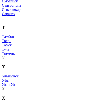
Смоленск
Ставрополь
Сыктывкар
Саранск
Т
Т
Тамбов
Тверь
Томск
Тула
Тюмень
У
У
Ульяновск
Уфа
Улан-Удэ
Х
Х