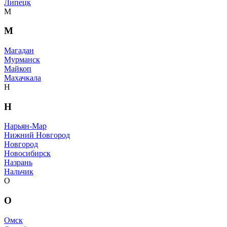
Липецк
М
М
Магадан
Мурманск
Майкоп
Махачкала
Н
Н
Нарьян-Мар
Нижний Новгород
Новгород
Новосибирск
Назрань
Нальчик
О
О
Омск