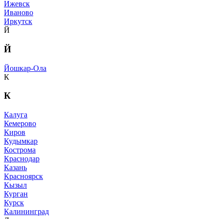
Ижевск
Иваново
Иркутск
Й
Й
Йошкар-Ола
К
К
Калуга
Кемерово
Киров
Кудымкар
Кострома
Краснодар
Казань
Красноярск
Кызыл
Курган
Курск
Калининград