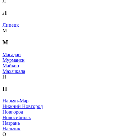
Л
Л
Липецк
М
М
Магадан
Мурманск
Майкоп
Махачкала
Н
Н
Нарьян-Мар
Нижний Новгород
Новгород
Новосибирск
Назрань
Нальчик
О