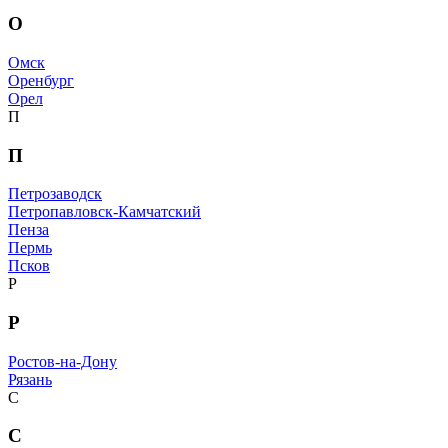
О
Омск
Оренбург
Орел
П
П
Петрозаводск
Петропавловск-Камчатский
Пенза
Пермь
Псков
Р
Р
Ростов-на-Дону
Рязань
С
С