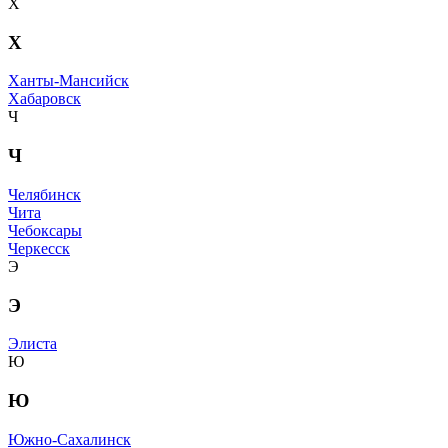
Х
Х
Ханты-Мансийск
Хабаровск
Ч
Ч
Челябинск
Чита
Чебоксары
Черкесск
Э
Э
Элиста
Ю
Ю
Южно-Сахалинск