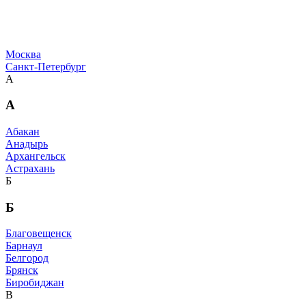
Москва
Санкт-Петербург
А
А
Абакан
Анадырь
Архангельск
Астрахань
Б
Б
Благовещенск
Барнаул
Белгород
Брянск
Биробиджан
В