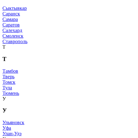
Сыктывкар
Саранск
Самара
Саратов
Салехард
Смоленск
Ставрополь
Т
Т
Тамбов
Тверь
Томск
Тула
Тюмень
У
У
Ульяновск
Уфа
Улан-Удэ