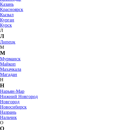
Казань
Красноярск
Кызыл
Курган
Курск
Л
Л
Липецк
М
М
Мурманск
Майкоп
Махачкала
Магадан
Н
Н
Нарьян-Мар
Нижний Новгород
Новгород
Новосибирск
Назрань
Нальчик
О
О