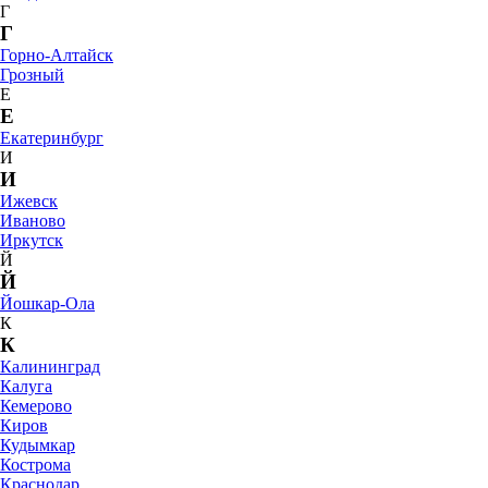
Г
Г
Горно-Алтайск
Грозный
Е
Е
Екатеринбург
И
И
Ижевск
Иваново
Иркутск
Й
Й
Йошкар-Ола
К
К
Калининград
Калуга
Кемерово
Киров
Кудымкар
Кострома
Краснодар