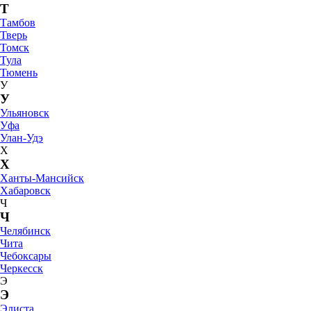
Т
Тамбов
Тверь
Томск
Тула
Тюмень
У
У
Ульяновск
Уфа
Улан-Удэ
Х
Х
Ханты-Мансийск
Хабаровск
Ч
Ч
Челябинск
Чита
Чебоксары
Черкесск
Э
Э
Элиста