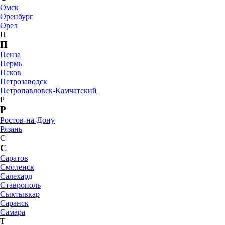
Омск
Оренбург
Орел
П
П
Пенза
Пермь
Псков
Петрозаводск
Петропавловск-Камчатский
Р
Р
Ростов-на-Дону
Рязань
С
С
Саратов
Смоленск
Салехард
Ставрополь
Сыктывкар
Саранск
Самара
Т