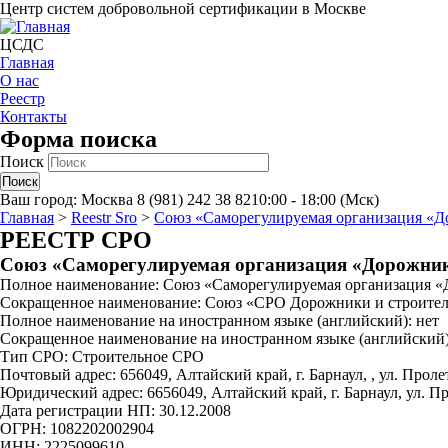
Центр систем добровольной сертификации в Москве
ЦСДС
Главная
О нас
Реестр
Контакты
Форма поиска
Поиск
Ваш город:
Москва
8 (981) 242 38 82
10:00 - 18:00 (Мск)
Главная
>
Reestr Sro
>
Союз «Саморегулируемая организация «Д
РЕЕСТР СРО
Союз «Саморегулируемая организация «Дорожник
Полное наименование: Союз «Саморегулируемая организация «
Сокращенное наименование: Союз «СРО Дорожники и строител
Полное наименование на иностранном языке (английский): нет
Сокращенное наименование на иностранном языке (английский)
Тип СРО: Строительное СРО
Почтовый адрес: 656049, Алтайский край, г. Барнаул, , ул. Пролета
Юридический адрес: 6656049, Алтайский край, г. Барнаул, ул. Прол
Дата регистрации НП: 30.12.2008
ОГРН: 1082202002904
ИНН: 2225099610